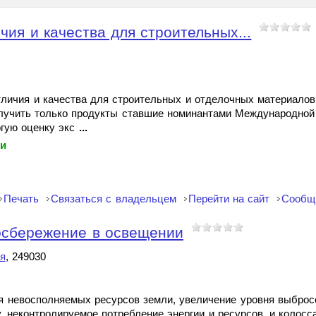
чия и качества для строительных...
отличия и качества для строительных и отделочных материалов
получить только продукты ставшие номинантами Международной
гую оценку экс
...
ки
Печать
Связаться с владельцем
Перейти на сайт
Сообщ
осбережение в освещении
я
, 249030
я невосполняемых ресурсов земли, увеличение уровня выброс
 неконтролируемое потребление энергии и ресурсов, и колос