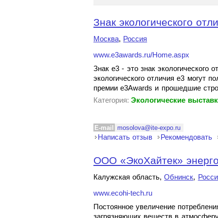
Знак экологического отли
Москва
,
Россия
www.e3awards.ru/Home.aspx
Знак e3 - это знак экологического 
экологического отличия e3 могут 
премии e3Awards и прошедшие стро
Категория:
Экологические выстав
E-mail
mosolova@ite-expo.ru
Написать отзыв
Рекомендовать
ООО «ЭкоХайтек» энерг
Калужская область,
Обнинск
,
Росси
www.ecohi-tech.ru
Постоянное увеличение потреблени
загрязняющих веществ в атмосферу,