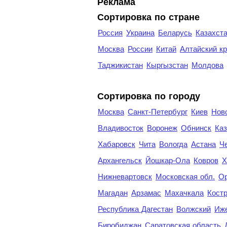
Реклама
Сортировка по стране
Россия
Украина
Беларусь
Казахст
Москва
России
Китай
Алтайский к
Таджикистан
Кыргызстан
Молдова
Cортировка по городу
Москва
Санкт-Петербург
Киев
Нов
Владивосток
Воронеж
Обнинск
Каз
Хабаровск
Чита
Вологда
Астана
Ч
Архангельск
Йошкар-Ола
Ковров
Х
Нижневартовск
Московская обл.
Ор
Магадан
Арзамас
Махачкала
Кост
Республика Дагестан
Волжский
Иж
Биробиджан
Саратовская область