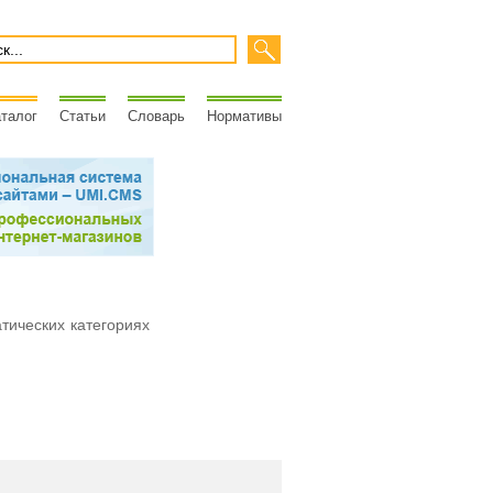
талог
Статьи
Словарь
Нормативы
атических категориях