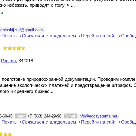
жно избежать, приводят к тому, ч
...
ты
ochinskij.s.d@gmail.com
Печать
Связаться с владельцем
Перейти на сайт
Сообщ
,
Россия
, 344018
о подготовке природоохранной документации. Проводим компле
ращение экологических платежей и предотвращение штрафов. 
лого и среднего бизнес
...
8-60-46
Факс
+7 (863) 244-29-98
E-mail
info@ecosystema.net
Печать
Связаться с владельцем
Перейти на сайт
Сообщ