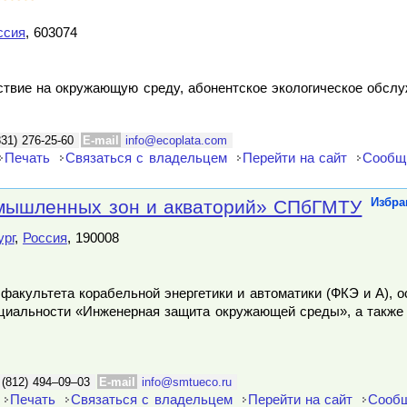
ссия
, 603074
йствие на окружающую среду, абонентское экологическое обсл
831) 276-25-60
E-mail
info@ecoplata.com
Печать
Связаться с владельцем
Перейти на сайт
Сообщ
мышленных зон и акваторий» СПбГМТУ
Избра
ург
,
Россия
, 190008
факультета корабельной энергетики и автоматики (ФКЭ и А), 
ециальности «Инженерная защита окружающей среды», а также
 (812) 494–09–03
E-mail
info@smtueco.ru
Печать
Связаться с владельцем
Перейти на сайт
Сообщ