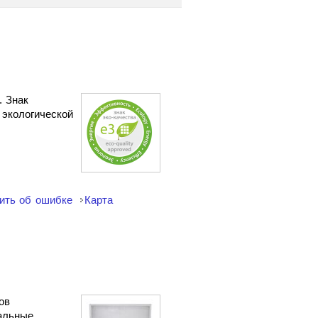
. Знак
 экологической
ить об ошибке
Карта
ов
сальные