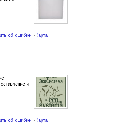
ить об ошибке
Карта
кс
Составление и
ить об ошибке
Карта