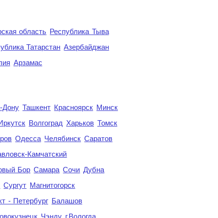
ская область
Республика Тыва
ублика Татарстан
Азербайджан
лия
Арзамас
а-Дону
Ташкент
Красноярск
Минск
Иркутск
Волгоград
Харьков
Томск
ров
Одесса
Челябинск
Саратов
авловск-Камчатский
овый Бор
Самара
Сочи
Дубна
я
Сургут
Магнитогорск
кт - Петербург
Балашов
овокузнецк
Чэнду
г.Вологда