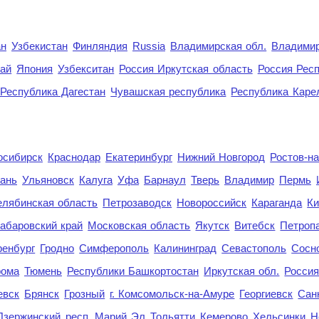
ан
Узбекистан
Финляндия
Russia
Владимирская обл.
Владимир
рай
Япония
Узбекситан
Россия Иркутская область
Россия Респ
Республика Дагестан
Чувашская республика
Республика Каре
осибирск
Краснодар
Екатеринбург
Нижний Новгород
Ростов-н
ань
Ульяновск
Калуга
Уфа
Барнаул
Тверь
Владимир
Пермь
елябинская область
Петрозаводск
Новороссийск
Караганда
Ки
абаровский край
Московская область
Якутск
Витебск
Петроп
енбург
Гродно
Симферополь
Калининград
Севастополь
Сосн
рома
Тюмень
Республики Башкортостан
Иркутская обл.
Росси
евск
Брянск
Грозный
г. Комсомольск-на-Амуре
Георгиевск
Сан
Дзержинский
респ. Марий Эл
Тольятти
Кемерово
Хельсинки
Н