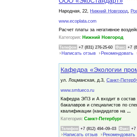
ООО «ЭкоСтандарт»
Народная, 22,
Нижний Новгород
,
Ро
www.ecoplata.com
Расчет платы за негативное возде
Категория:
Нижний Новгород
Телефон
+7 (831) 276-25-60
Факс
+7 (
Написать отзыв
Рекомендовать
Кафедра «Экологии про
ул. Лоцманская, д.3,
Санкт-Петерб
www.smtueco.ru
Кафедра ЭПЗ и А входит в состав 
бакалавров и специалистов по сп
квалификации (кандидатов на
...
Категория:
Санкт-Петербург
Телефон
+7 (812) 494–09–03
Факс
+7
Написать отзыв
Рекомендовать