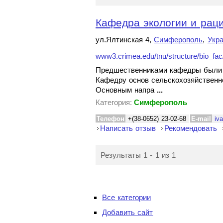
Кафедра экологии и раци
ул.Ялтинская 4,
Симферополь
,
Укр
www3.crimea.edu/tnu/structure/bio_fac/
Предшественниками кафедры были ка
Кафедру основ сельскохозяйственно
Основным напра
...
Категория:
Симферополь
Телефон
+(38-0652) 23-02-68
E-mail
iv
Написать отзыв
Рекомендовать
Результаты 1 - 1 из 1
Все категории
Добавить сайт