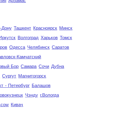
лия
Арзамас
а-Дону
Ташкент
Красноярск
Минск
Иркутск
Волгоград
Харьков
Томск
ров
Одесса
Челябинск
Саратов
авловск-Камчатский
овый Бор
Самара
Сочи
Дубна
я
Сургут
Магнитогорск
кт - Петербург
Балашов
овокузнецк
Чэнду
г.Вологда
scow
Кивач