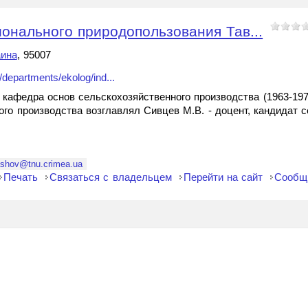
онального природопользования Тав...
аина
, 95007
departments/ekolog/ind...
федра основ сельскохозяйственного производства (1963-1977 
го производства возглавлял Сивцев М.В. - доцент, кандидат 
ashov@tnu.crimea.ua
Печать
Связаться с владельцем
Перейти на сайт
Сообщ