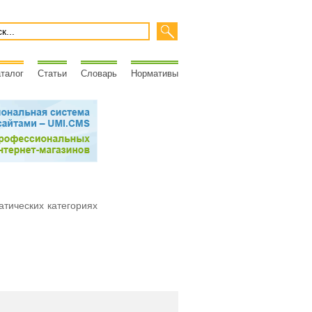
талог
Статьи
Словарь
Нормативы
атических категориях