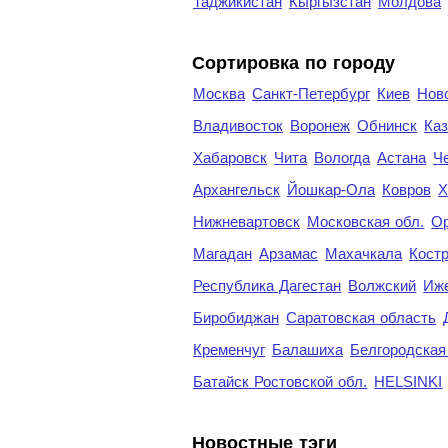
Таджикистан
Кыргызстан
Молдова
Cортировка по городу
Москва
Санкт-Петербург
Киев
Нов
Владивосток
Воронеж
Обнинск
Каз
Хабаровск
Чита
Вологда
Астана
Ч
Архангельск
Йошкар-Ола
Ковров
Х
Нижневартовск
Московская обл.
Ор
Магадан
Арзамас
Махачкала
Кост
Республика Дагестан
Волжский
Иж
Биробиджан
Саратовская область
Кременчуг
Балашиха
Белгородская
Батайск Ростовской обл.
HELSINKI
Новостные тэги