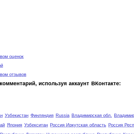
вом оценок
ой
вом отзывов
комментарий, используя аккаунт ВКонтакте:
ан
Узбекистан
Финляндия
Russia
Владимирская обл.
Владимир
рай
Япония
Узбекситан
Россия Иркутская область
Россия Респ