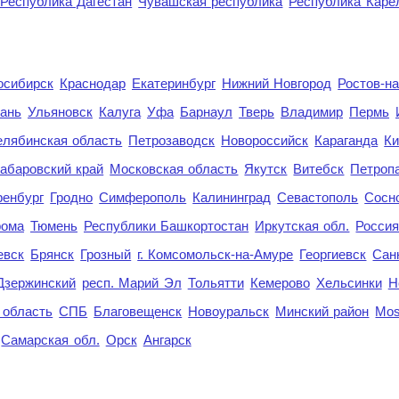
Республика Дагестан
Чувашская республика
Республика Каре
осибирск
Краснодар
Екатеринбург
Нижний Новгород
Ростов-н
ань
Ульяновск
Калуга
Уфа
Барнаул
Тверь
Владимир
Пермь
елябинская область
Петрозаводск
Новороссийск
Караганда
Ки
абаровский край
Московская область
Якутск
Витебск
Петроп
енбург
Гродно
Симферополь
Калининград
Севастополь
Сосн
рома
Тюмень
Республики Башкортостан
Иркутская обл.
Росси
евск
Брянск
Грозный
г. Комсомольск-на-Амуре
Георгиевск
Сан
Дзержинский
респ. Марий Эл
Тольятти
Кемерово
Хельсинки
Н
 область
СПБ
Благовещенск
Новоуральск
Минский район
Mo
Самарская обл.
Орск
Ангарск