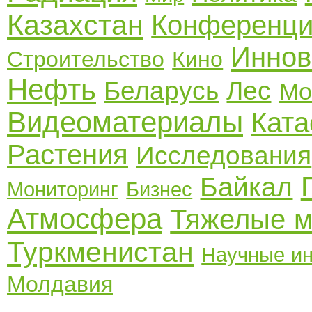
Казахстан
Конференц
Иннов
Строительство
Кино
Нефть
Беларусь
Лес
Мо
Видеоматериалы
Кат
Растения
Исследования
Байкал
Мониторинг
Бизнес
Атмосфера
Тяжелые 
Туркменистан
Научные ин
Молдавия