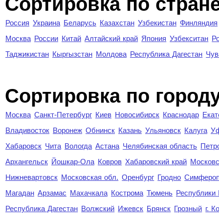
Сортировка по стран
Россия
Украина
Беларусь
Казахстан
Узбекистан
Финляндия
Москва
России
Китай
Алтайский край
Япония
Узбекситан
Р
Таджикистан
Кыргызстан
Молдова
Республика Дагестан
Чув
Cортировка по город
Москва
Санкт-Петербург
Киев
Новосибирск
Краснодар
Екат
Владивосток
Воронеж
Обнинск
Казань
Ульяновск
Калуга
У
Хабаровск
Чита
Вологда
Астана
Челябинская область
Петр
Архангельск
Йошкар-Ола
Ковров
Хабаровский край
Московс
Нижневартовск
Московская обл.
Оренбург
Гродно
Симферо
Магадан
Арзамас
Махачкала
Кострома
Тюмень
Республики
Республика Дагестан
Волжский
Ижевск
Брянск
Грозный
г. 