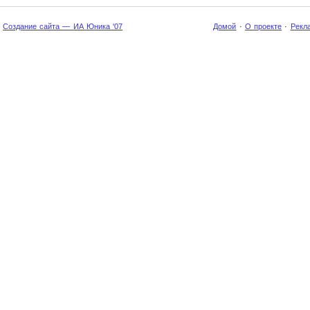
Создание сайта — ИА Юника '07
Домой
·
О проекте
·
Рекл