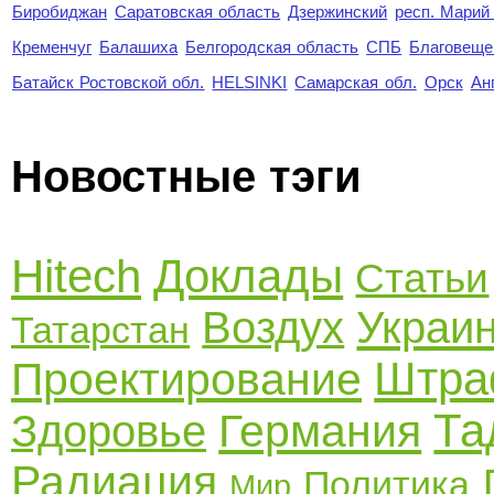
Биробиджан
Саратовская область
Дзержинский
респ. Марий
Кременчуг
Балашиха
Белгородская область
СПБ
Благовеще
Батайск Ростовской обл.
HELSINKI
Самарская обл.
Орск
Ан
Новостные тэги
Hitech
Доклады
Статьи
Воздух
Украи
Татарстан
Штр
Проектирование
Та
Германия
Здоровье
Радиация
Политика
Мир