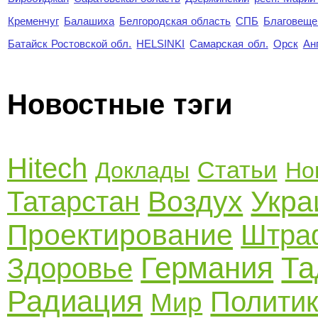
Кременчуг
Балашиха
Белгородская область
СПБ
Благовеще
Батайск Ростовской обл.
HELSINKI
Самарская обл.
Орск
Ан
Новостные тэги
Hitech
Статьи
Доклады
Но
Воздух
Укра
Татарстан
Проектирование
Штра
Германия
Та
Здоровье
Радиация
Полити
Мир