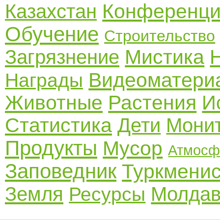
Конференц
Казахстан
Обучение
Строительство
Мистика
Загрязнение
Видеоматери
Награды
Животные
Растения
И
Статистика
Дети
Мони
Продукты
Мусор
Атмосф
Заповедник
Туркмени
Земля
Молдав
Ресурсы