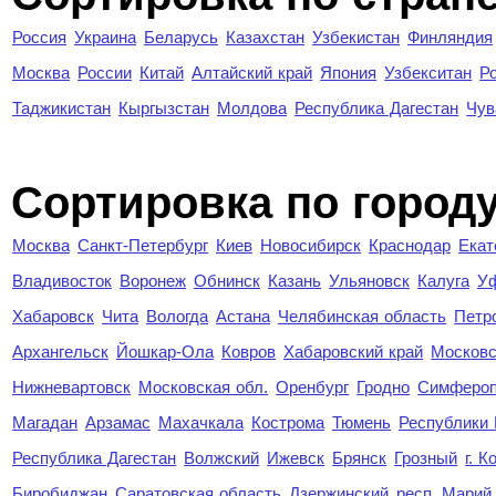
Россия
Украина
Беларусь
Казахстан
Узбекистан
Финляндия
Москва
России
Китай
Алтайский край
Япония
Узбекситан
Р
Таджикистан
Кыргызстан
Молдова
Республика Дагестан
Чув
Cортировка по город
Москва
Санкт-Петербург
Киев
Новосибирск
Краснодар
Екат
Владивосток
Воронеж
Обнинск
Казань
Ульяновск
Калуга
У
Хабаровск
Чита
Вологда
Астана
Челябинская область
Петр
Архангельск
Йошкар-Ола
Ковров
Хабаровский край
Московс
Нижневартовск
Московская обл.
Оренбург
Гродно
Симферо
Магадан
Арзамас
Махачкала
Кострома
Тюмень
Республики
Республика Дагестан
Волжский
Ижевск
Брянск
Грозный
г. 
Биробиджан
Саратовская область
Дзержинский
респ. Марий