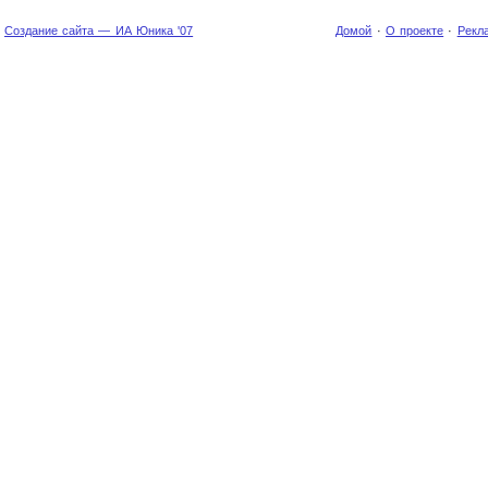
Создание сайта — ИА Юника '07
Домой
·
О проекте
·
Рекл