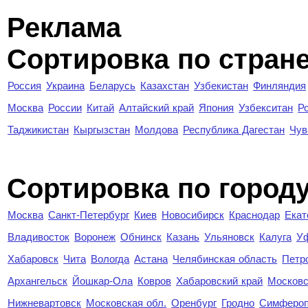
Реклама
Сортировка по стран
Россия
Украина
Беларусь
Казахстан
Узбекистан
Финляндия
Москва
России
Китай
Алтайский край
Япония
Узбекситан
Р
Таджикистан
Кыргызстан
Молдова
Республика Дагестан
Чув
Cортировка по город
Москва
Санкт-Петербург
Киев
Новосибирск
Краснодар
Екат
Владивосток
Воронеж
Обнинск
Казань
Ульяновск
Калуга
У
Хабаровск
Чита
Вологда
Астана
Челябинская область
Петр
Архангельск
Йошкар-Ола
Ковров
Хабаровский край
Московс
Нижневартовск
Московская обл.
Оренбург
Гродно
Симферо