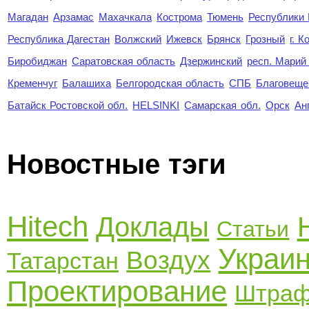
Магадан
Арзамас
Махачкала
Кострома
Тюмень
Республики
Республика Дагестан
Волжский
Ижевск
Брянск
Грозный
г. 
Биробиджан
Саратовская область
Дзержинский
респ. Марий
Кременчуг
Балашиха
Белгородская область
СПБ
Благовеще
Батайск Ростовской обл.
HELSINKI
Самарская обл.
Орск
Ан
Новостные тэги
Hitech
Доклады
Статьи
Украи
Воздух
Татарстан
Проектирование
Штра