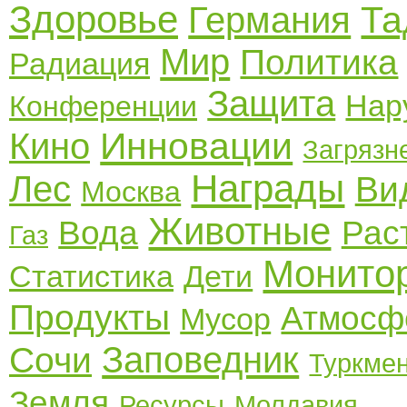
Здоровье
Та
Германия
Мир
Политика
Радиация
Защита
Нар
Конференции
Инновации
Кино
Загрязн
Награды
Лес
Ви
Москва
Животные
Вода
Рас
Газ
Монито
Статистика
Дети
Продукты
Атмосф
Мусор
Заповедник
Сочи
Туркме
Земля
Ресурсы
Молдавия