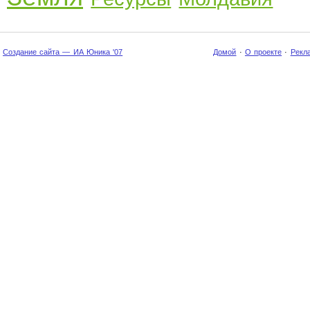
Создание сайта — ИА Юника '07
Домой
·
О проекте
·
Рекл