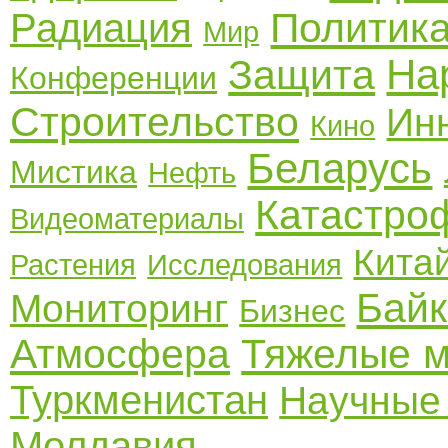
Политик
Радиация
Мир
На
Защита
Конференции
Строительство
Ин
Кино
Беларусь
Мистика
Нефть
Катастро
Видеоматериалы
Кита
Растения
Исследования
Бай
Мониторинг
Бизнес
Атмосфера
Тяжелые 
Туркменистан
Научные
Молдавия