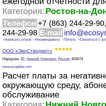
ежегодной отчетности дл
Категория:
Ростов-на-До
Телефон
+7 (863) 244-29-90
244-29-98
E-mail
info@ecosy
Написать отзыв
Рекомендовать
Печать
Связаться с в
ООО «ЭкоСтандарт»
Народная, 22,
Нижний Новгород
,
Россия
, 603074
www.ecoplata.com
Расчет платы за негативн
окружающую среду, абоне
обслуживание
Категория:
Нижний Новг