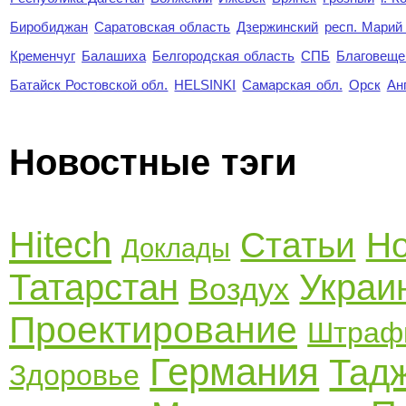
Биробиджан
Саратовская область
Дзержинский
респ. Марий
Кременчуг
Балашиха
Белгородская область
СПБ
Благовеще
Батайск Ростовской обл.
HELSINKI
Самарская обл.
Орск
Ан
Новостные тэги
Hitech
Статьи
Но
Доклады
Татарстан
Украи
Воздух
Проектирование
Штраф
Германия
Тад
Здоровье