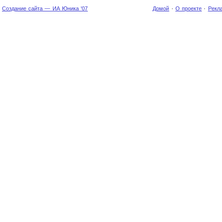
Создание сайта — ИА Юника '07
Домой
·
О проекте
·
Рекл