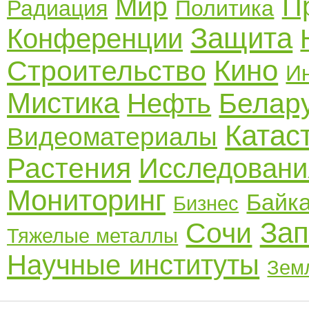
П
Мир
Радиация
Политика
Защита
Конференции
Кино
Строительство
И
Мистика
Белар
Нефть
Катас
Видеоматериалы
Растения
Исследовани
Мониторинг
Байк
Бизнес
Зап
Сочи
Тяжелые металлы
Научные институты
Зем