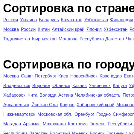
Сортировка по стран
Россия
Украина
Беларусь
Казахстан
Узбекистан
Финляндия
Москва
России
Китай
Алтайский край
Япония
Узбекситан
Р
Таджикистан
Кыргызстан
Молдова
Республика Дагестан
Чув
Cортировка по город
Москва
Санкт-Петербург
Киев
Новосибирск
Краснодар
Екат
Владивосток
Воронеж
Обнинск
Казань
Ульяновск
Калуга
У
Хабаровск
Чита
Вологда
Астана
Челябинская область
Петр
Архангельск
Йошкар-Ола
Ковров
Хабаровский край
Московс
Нижневартовск
Московская обл.
Оренбург
Гродно
Симферо
Магадан
Арзамас
Махачкала
Кострома
Тюмень
Республики
Республика Дагестан
Волжский
Ижевск
Брянск
Грозный
г. 