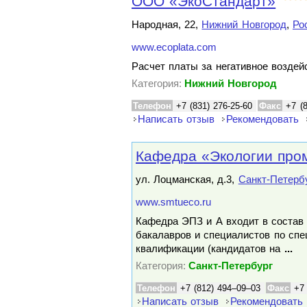
ООО «ЭкоСтандарт»
Народная, 22,
Нижний Новгород
,
Ро
www.ecoplata.com
Расчет платы за негативное возде
Категория:
Нижний Новгород
Телефон
+7 (831) 276-25-60
Факс
+7 (
Написать отзыв
Рекомендовать
Кафедра «Экологии про
ул. Лоцманская, д.3,
Санкт-Петерб
www.smtueco.ru
Кафедра ЭПЗ и А входит в состав 
бакалавров и специалистов по сп
квалификации (кандидатов на
...
Категория:
Санкт-Петербург
Телефон
+7 (812) 494–09–03
Факс
+7
Написать отзыв
Рекомендовать