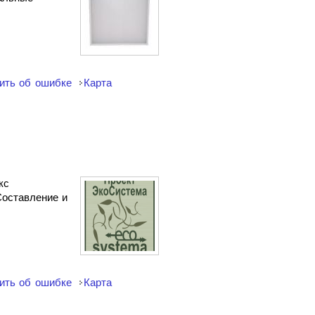
ить об ошибке
Карта
кс
Составление и
ить об ошибке
Карта