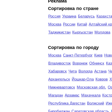
Реклама
Сортировка по стране
Россия
Украина
Беларусь
Казахст
Москва
России
Китай
Алтайский к
Таджикистан
Кыргызстан
Молдова
Cортировка по городу
Москва
Санкт-Петербург
Киев
Нов
Владивосток
Воронеж
Обнинск
Каз
Хабаровск
Чита
Вологда
Астана
Ч
Архангельск
Йошкар-Ола
Ковров
Х
Нижневартовск
Московская обл.
Ор
Магадан
Арзамас
Махачкала
Кост
Республика Дагестан
Волжский
Иж
Биробиджан
Саратовская область