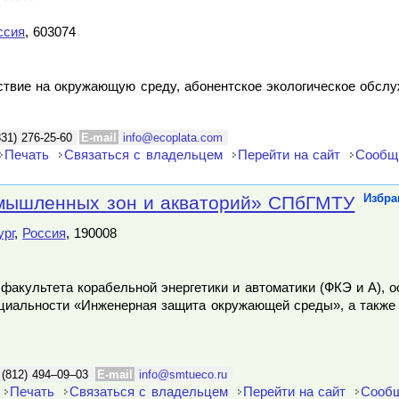
ссия
, 603074
йствие на окружающую среду, абонентское экологическое обсл
831) 276-25-60
E-mail
info@ecoplata.com
Печать
Связаться с владельцем
Перейти на сайт
Сообщ
мышленных зон и акваторий» СПбГМТУ
Избра
ург
,
Россия
, 190008
факультета корабельной энергетики и автоматики (ФКЭ и А), 
ециальности «Инженерная защита окружающей среды», а также
 (812) 494–09–03
E-mail
info@smtueco.ru
Печать
Связаться с владельцем
Перейти на сайт
Сообщ