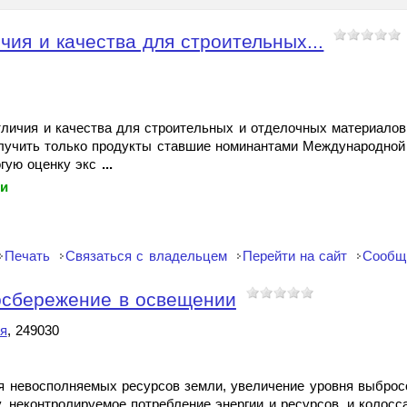
чия и качества для строительных...
отличия и качества для строительных и отделочных материалов
получить только продукты ставшие номинантами Международной
гую оценку экс
...
ки
Печать
Связаться с владельцем
Перейти на сайт
Сообщ
осбережение в освещении
я
, 249030
я невосполняемых ресурсов земли, увеличение уровня выброс
 неконтролируемое потребление энергии и ресурсов, и колос