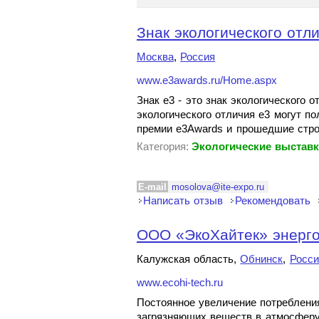
Знак экологического отли
Москва
,
Россия
www.e3awards.ru/Home.aspx
Знак e3 - это знак экологического 
экологического отличия e3 могут 
премии e3Awards и прошедшие стро
Категория:
Экологические выстав
E-mail
mosolova@ite-expo.ru
Написать отзыв
Рекомендовать
ООО «ЭкоХайтек» энерг
Калужская область,
Обнинск
,
Росси
www.ecohi-tech.ru
Постоянное увеличение потреблени
загрязняющих веществ в атмосферу,