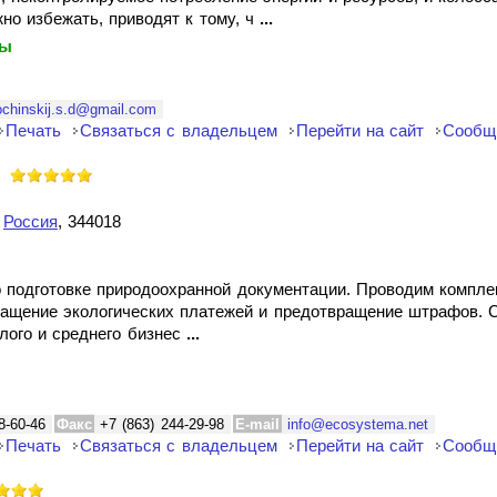
жно избежать, приводят к тому, ч
...
ты
ochinskij.s.d@gmail.com
Печать
Связаться с владельцем
Перейти на сайт
Сообщ
,
Россия
, 344018
о подготовке природоохранной документации. Проводим компле
ращение экологических платежей и предотвращение штрафов. 
лого и среднего бизнес
...
8-60-46
Факс
+7 (863) 244-29-98
E-mail
info@ecosystema.net
Печать
Связаться с владельцем
Перейти на сайт
Сообщ