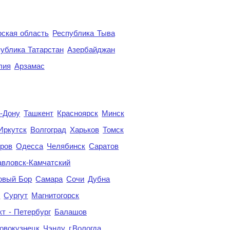
ская область
Республика Тыва
ублика Татарстан
Азербайджан
лия
Арзамас
а-Дону
Ташкент
Красноярск
Минск
Иркутск
Волгоград
Харьков
Томск
ров
Одесса
Челябинск
Саратов
авловск-Камчатский
овый Бор
Самара
Сочи
Дубна
я
Сургут
Магнитогорск
кт - Петербург
Балашов
овокузнецк
Чэнду
г.Вологда