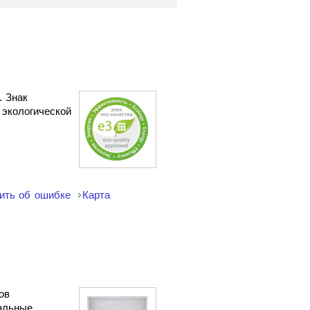
. Знак
 экологической
ить об ошибке
Карта
ов
сальные