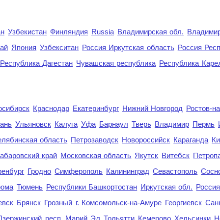
ан
Узбекистан
Финляндия
Russia
Владимирская обл.
Владимир
рай
Япония
Узбекситан
Россия Иркутская область
Россия Респ
Республика Дагестан
Чувашская республика
Республика Каре
осибирск
Краснодар
Екатеринбург
Нижний Новгород
Ростов-н
ань
Ульяновск
Калуга
Уфа
Барнаул
Тверь
Владимир
Пермь
елябинская область
Петрозаводск
Новороссийск
Караганда
Ки
абаровский край
Московская область
Якутск
Витебск
Петроп
енбург
Гродно
Симферополь
Калининград
Севастополь
Сосн
рома
Тюмень
Республики Башкортостан
Иркутская обл.
Росси
евск
Брянск
Грозный
г. Комсомольск-на-Амуре
Георгиевск
Сан
Дзержинский
респ. Марий Эл
Тольятти
Кемерово
Хельсинки
Н