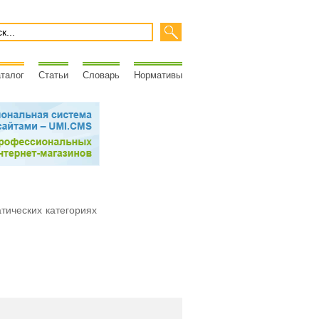
талог
Статьи
Словарь
Нормативы
атических категориях