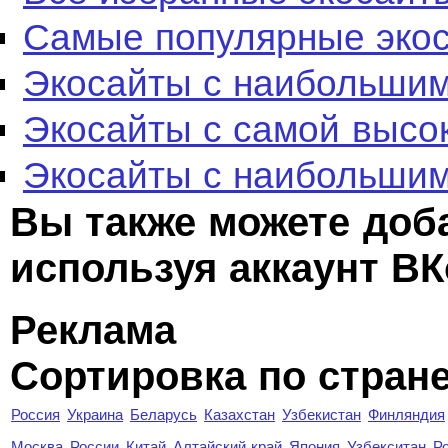
Самые популярные эко
Экосайты с наибольшим
Экосайты с самой высо
Экосайты с наибольшим
Вы также можете доб
используя аккаунт ВК
Реклама
Сортировка по стран
Россия
Украина
Беларусь
Казахстан
Узбекистан
Финляндия
Москва
России
Китай
Алтайский край
Япония
Узбекситан
Р