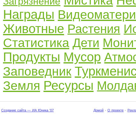
Мистика
Не
Загрязнение
Награды
Видеоматер
Животные
Растения
И
Статистика
Мони
Дети
Продукты
Мусор
Атмо
Туркмени
Заповедник
Ресурсы
Земля
Молда
Создание сайта — ИА Юника '07
Домой
·
О проекте
·
Рекл