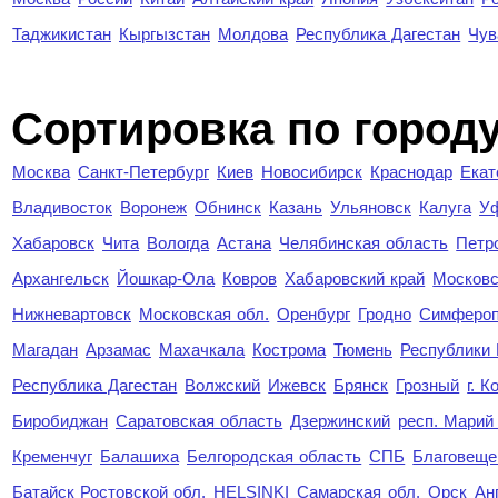
Таджикистан
Кыргызстан
Молдова
Республика Дагестан
Чув
Cортировка по город
Москва
Санкт-Петербург
Киев
Новосибирск
Краснодар
Екат
Владивосток
Воронеж
Обнинск
Казань
Ульяновск
Калуга
У
Хабаровск
Чита
Вологда
Астана
Челябинская область
Петр
Архангельск
Йошкар-Ола
Ковров
Хабаровский край
Московс
Нижневартовск
Московская обл.
Оренбург
Гродно
Симферо
Магадан
Арзамас
Махачкала
Кострома
Тюмень
Республики
Республика Дагестан
Волжский
Ижевск
Брянск
Грозный
г. 
Биробиджан
Саратовская область
Дзержинский
респ. Марий
Кременчуг
Балашиха
Белгородская область
СПБ
Благовеще
Батайск Ростовской обл.
HELSINKI
Самарская обл.
Орск
Ан