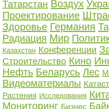
Воздух
Укра
Татарстан
Штр
Проектирование
Германия
Здоровье
Та
Мир
Полити
Радиация
З
Конференции
Казахстан
Кино
Ин
Строительство
Нефть
Беларусь
Лес
М
Видеоматериалы
Катас
Кит
Растения
Исследования
Мониторинг
Бай
Бизнес