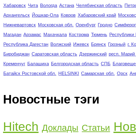
Хабаровск
Чита
Вологда
Астана
Челябинская область
Петр
Архангельск
Йошкар-Ола
Ковров
Хабаровский край
Московс
Нижневартовск
Московская обл.
Оренбург
Гродно
Симферо
Магадан
Арзамас
Махачкала
Кострома
Тюмень
Республики
Республика Дагестан
Волжский
Ижевск
Брянск
Грозный
г. 
Биробиджан
Саратовская область
Дзержинский
респ. Марий
Кременчуг
Балашиха
Белгородская область
СПБ
Благовеще
Батайск Ростовской обл.
HELSINKI
Самарская обл.
Орск
Ан
Новостные тэги
Hitech
Нов
Доклады
Статьи