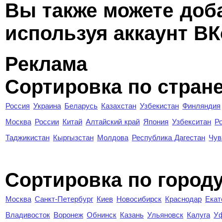
Вы также можете доб
используя аккаунт ВК
Реклама
Сортировка по стран
Россия
Украина
Беларусь
Казахстан
Узбекистан
Финляндия
Москва
России
Китай
Алтайский край
Япония
Узбекситан
Р
Таджикистан
Кыргызстан
Молдова
Республика Дагестан
Чув
Cортировка по город
Москва
Санкт-Петербург
Киев
Новосибирск
Краснодар
Екат
Владивосток
Воронеж
Обнинск
Казань
Ульяновск
Калуга
У