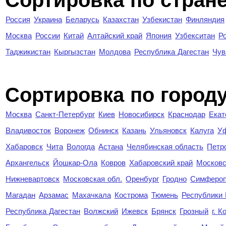
Сортировка по стран
Россия
Украина
Беларусь
Казахстан
Узбекистан
Финляндия
Москва
России
Китай
Алтайский край
Япония
Узбекситан
Р
Таджикистан
Кыргызстан
Молдова
Республика Дагестан
Чув
Cортировка по город
Москва
Санкт-Петербург
Киев
Новосибирск
Краснодар
Екат
Владивосток
Воронеж
Обнинск
Казань
Ульяновск
Калуга
У
Хабаровск
Чита
Вологда
Астана
Челябинская область
Петр
Архангельск
Йошкар-Ола
Ковров
Хабаровский край
Московс
Нижневартовск
Московская обл.
Оренбург
Гродно
Симферо
Магадан
Арзамас
Махачкала
Кострома
Тюмень
Республики
Республика Дагестан
Волжский
Ижевск
Брянск
Грозный
г. 