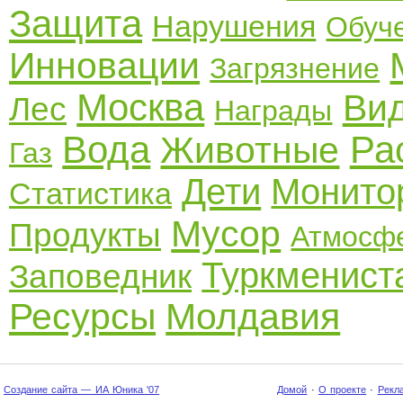
Защита
Нарушения
Обуч
Инновации
Загрязнение
Москва
Ви
Лес
Награды
Вода
Ра
Животные
Газ
Дети
Монито
Статистика
Мусор
Продукты
Атмосф
Туркменист
Заповедник
Ресурсы
Молдавия
Создание сайта — ИА Юника '07
Домой
·
О проекте
·
Рекл