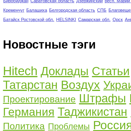
Биробиджан
Саратовская область
Дзержинский
респ. Марий
Кременчуг
Балашиха
Белгородская область
СПБ
Благовеще
Батайск Ростовской обл.
HELSINKI
Самарская обл.
Орск
Ан
Новостные тэги
Hitech
Доклады
Статьи
Воздух
Татарстан
Укра
Штрафы
Проектирование
Таджикистан
Германия
Росси
Политика
Проблемы