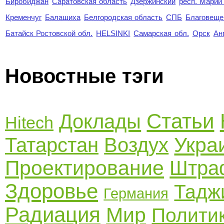
Биробиджан
Саратовская область
Дзержинский
респ. Марий
Кременчуг
Балашиха
Белгородская область
СПБ
Благовеще
Батайск Ростовской обл.
HELSINKI
Самарская обл.
Орск
Ан
Новостные тэги
Статьи
Доклады
Hitech
Укра
Татарстан
Воздух
Проектирование
Штра
Здоровье
Тадж
Германия
Радиация
Мир
Полити