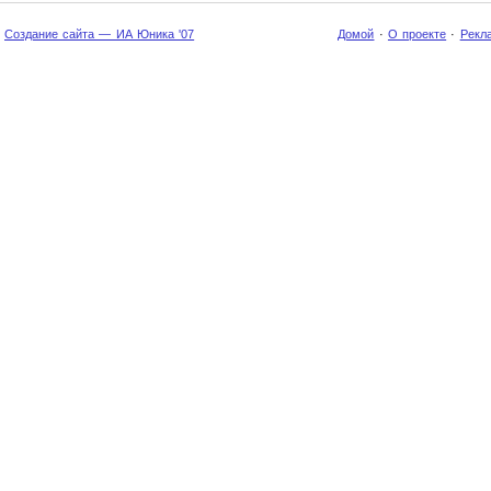
Создание сайта — ИА Юника '07
Домой
·
О проекте
·
Рекл