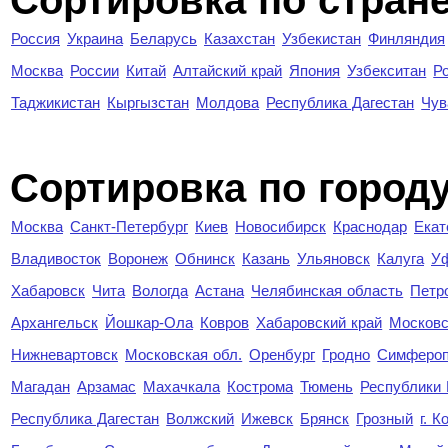
Сортировка по стран
Россия
Украина
Беларусь
Казахстан
Узбекистан
Финляндия
Москва
России
Китай
Алтайский край
Япония
Узбекситан
Р
Таджикистан
Кыргызстан
Молдова
Республика Дагестан
Чув
Cортировка по город
Москва
Санкт-Петербург
Киев
Новосибирск
Краснодар
Екат
Владивосток
Воронеж
Обнинск
Казань
Ульяновск
Калуга
У
Хабаровск
Чита
Вологда
Астана
Челябинская область
Петр
Архангельск
Йошкар-Ола
Ковров
Хабаровский край
Московс
Нижневартовск
Московская обл.
Оренбург
Гродно
Симферо
Магадан
Арзамас
Махачкала
Кострома
Тюмень
Республики
Республика Дагестан
Волжский
Ижевск
Брянск
Грозный
г. 