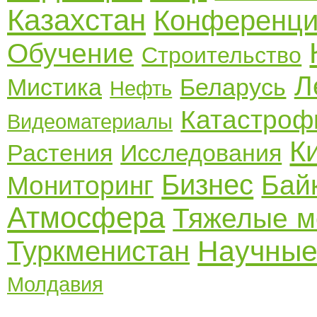
Казахстан
Конференц
Обучение
Строительство
Л
Мистика
Беларусь
Нефть
Катастро
Видеоматериалы
К
Растения
Исследования
Бизнес
Бай
Мониторинг
Атмосфера
Тяжелые м
Научные
Туркменистан
Молдавия