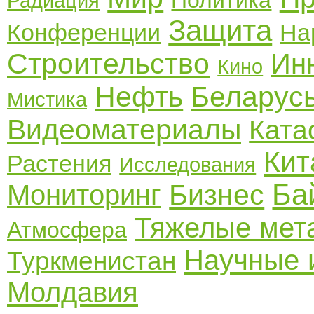
Политика
Радиация
Защита
Конференции
На
Строительство
Ин
Кино
Нефть
Беларус
Мистика
Видеоматериалы
Ката
Кит
Растения
Исследования
Ба
Бизнес
Мониторинг
Тяжелые мет
Атмосфера
Научные 
Туркменистан
Молдавия