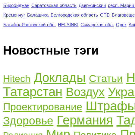
Биробиджан
Саратовская область
Дзержинский
респ. Марий
Кременчуг
Балашиха
Белгородская область
СПБ
Благовеще
Батайск Ростовской обл.
HELSINKI
Самарская обл.
Орск
Ан
Новостные тэги
Доклады
Н
Статьи
Hitech
Татарстан
Укр
Воздух
Штраф
Проектирование
Германия
Та
Здоровье
Мир
П