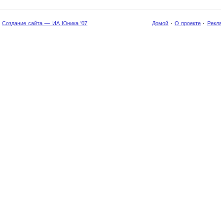
Создание сайта — ИА Юника '07
Домой
·
О проекте
·
Рекл