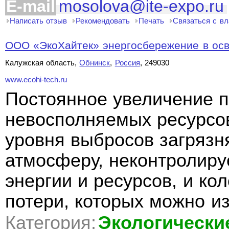
E-mail
mosolova@ite-expo.ru
Написать отзыв
Рекомендовать
Печать
Связаться с в
ООО «ЭкоХайтек» энергосбережение в ос
Калужская область,
Обнинск
,
Россия
, 249030
www.ecohi-tech.ru
Постоянное увеличение 
невосполняемых ресурсо
уровня выбросов загряз
атмосферу, неконтролир
энергии и ресурсов, и ко
потери, которых можно из
Категория:
Экологически