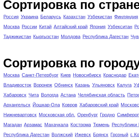
Сортировка по стран
Россия
Украина
Беларусь
Казахстан
Узбекистан
Финляндия
Москва
России
Китай
Алтайский край
Япония
Узбекситан
Р
Таджикистан
Кыргызстан
Молдова
Республика Дагестан
Чув
Cортировка по город
Москва
Санкт-Петербург
Киев
Новосибирск
Краснодар
Екат
Владивосток
Воронеж
Обнинск
Казань
Ульяновск
Калуга
У
Хабаровск
Чита
Вологда
Астана
Челябинская область
Петр
Архангельск
Йошкар-Ола
Ковров
Хабаровский край
Московс
Нижневартовск
Московская обл.
Оренбург
Гродно
Симферо
Магадан
Арзамас
Махачкала
Кострома
Тюмень
Республики
Республика Дагестан
Волжский
Ижевск
Брянск
Грозный
г. 