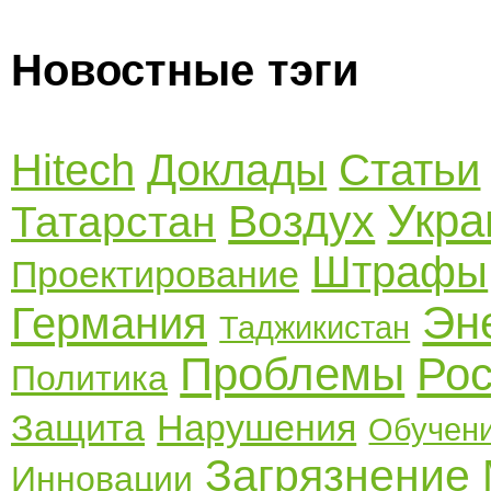
Новостные тэги
Hitech
Доклады
Статьи
Укра
Воздух
Татарстан
Штрафы
Проектирование
Эн
Германия
Таджикистан
Проблемы
Ро
Политика
Защита
Нарушения
Обучен
Загрязнение
Инновации