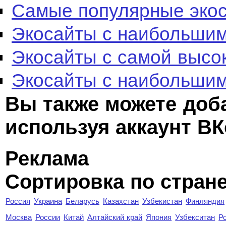
Самые популярные эко
Экосайты с наибольшим
Экосайты с самой высо
Экосайты с наибольшим
Вы также можете доб
используя аккаунт ВК
Реклама
Сортировка по стран
Россия
Украина
Беларусь
Казахстан
Узбекистан
Финляндия
Москва
России
Китай
Алтайский край
Япония
Узбекситан
Р