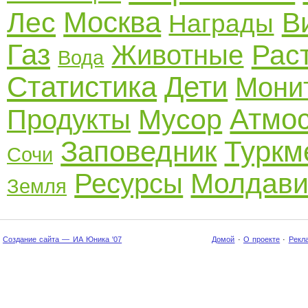
Москва
Лес
В
Награды
Газ
Рас
Животные
Вода
Статистика
Дети
Мони
Атмо
Мусор
Продукты
Заповедник
Туркм
Сочи
Молдави
Ресурсы
Земля
Создание сайта — ИА Юника '07
Домой
·
О проекте
·
Рекл