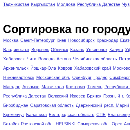
Таджикистан
Кыргызстан
Молдова
Республика Дагестан
Чув
Cортировка по город
Москва
Санкт-Петербург
Киев
Новосибирск
Краснодар
Екат
Владивосток
Воронеж
Обнинск
Казань
Ульяновск
Калуга
У
Хабаровск
Чита
Вологда
Астана
Челябинская область
Петр
Архангельск
Йошкар-Ола
Ковров
Хабаровский край
Московс
Нижневартовск
Московская обл.
Оренбург
Гродно
Симферо
Магадан
Арзамас
Махачкала
Кострома
Тюмень
Республики
Республика Дагестан
Волжский
Ижевск
Брянск
Грозный
г. 
Биробиджан
Саратовская область
Дзержинский
респ. Марий
Кременчуг
Балашиха
Белгородская область
СПБ
Благовеще
Батайск Ростовской обл.
HELSINKI
Самарская обл.
Орск
Ан