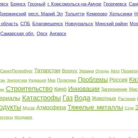
евск
Брянск
Грозный
г. Комсомольск-на-Амуре
Георгиевск
Сан
Дзержинский
респ. Марий Эл
Тольятти
Кемерово
Хельсинки
Н
 область
СПБ
Благовещенск
Новоуральск
Минский район
Mo
Самарская обл.
Орск
Ангарск
Татарстан
Воздух
СанктПетербург
Проекти
Украина
Авто
Отходы
Ка
Проблемы
Россия
Политика
тан
Мир
Энергетика
Радиация
Строительство
Инновации
Кино
Загрязнение
Мис
ие
Катастрофы
Газ
Вода
ериалы
Животные
Растения
одукты
Тяжелые металлы
Атмосфера
Мусор
Сочи
есурсы
Молдавия