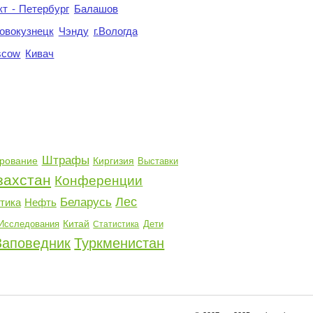
кт - Петербург
Балашов
овокузнецк
Чэнду
г.Вологда
scow
Кивач
Штрафы
рование
Киргизия
Выставки
захстан
Конференции
Лес
Беларусь
тика
Нефть
Китай
Исследования
Дети
Статистика
Заповедник
Туркменистан