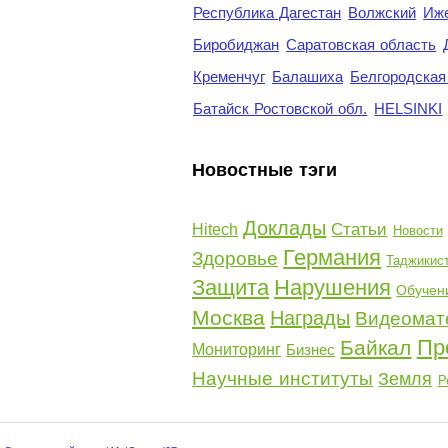
Республика Дагестан
Волжский
Иж
Биробиджан
Саратовская область
Кременчуг
Балашиха
Белгородская
Батайск Ростовской обл.
HELSINKI
Новостные тэги
Доклады
Статьи
Hitech
Новости
Германия
Здоровье
Таджикис
Защита
Нарушения
Обучен
Москва
Награды
Видеомат
Пр
Байкал
Мониторинг
Бизнес
Научные институты
Земля
Р