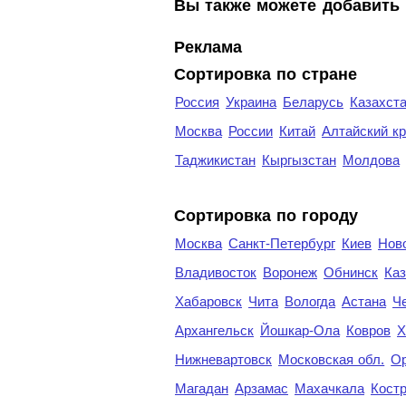
Вы также можете добавить 
Реклама
Сортировка по стране
Россия
Украина
Беларусь
Казахст
Москва
России
Китай
Алтайский к
Таджикистан
Кыргызстан
Молдова
Cортировка по городу
Москва
Санкт-Петербург
Киев
Нов
Владивосток
Воронеж
Обнинск
Каз
Хабаровск
Чита
Вологда
Астана
Ч
Архангельск
Йошкар-Ола
Ковров
Х
Нижневартовск
Московская обл.
Ор
Магадан
Арзамас
Махачкала
Кост