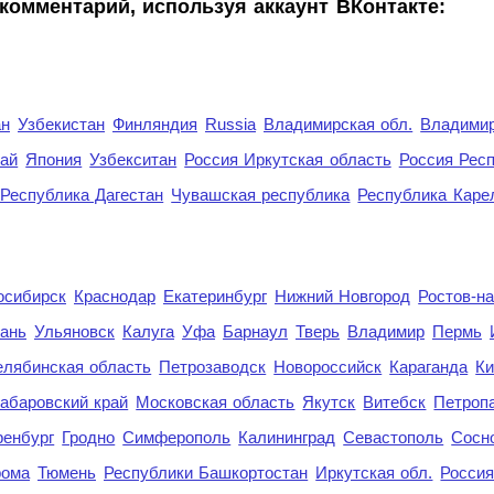
комментарий, используя аккаунт ВКонтакте:
ан
Узбекистан
Финляндия
Russia
Владимирская обл.
Владимир
рай
Япония
Узбекситан
Россия Иркутская область
Россия Респ
Республика Дагестан
Чувашская республика
Республика Каре
осибирск
Краснодар
Екатеринбург
Нижний Новгород
Ростов-н
ань
Ульяновск
Калуга
Уфа
Барнаул
Тверь
Владимир
Пермь
елябинская область
Петрозаводск
Новороссийск
Караганда
Ки
абаровский край
Московская область
Якутск
Витебск
Петроп
енбург
Гродно
Симферополь
Калининград
Севастополь
Сосн
рома
Тюмень
Республики Башкортостан
Иркутская обл.
Росси