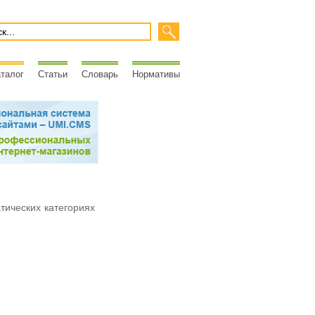
талог
Статьи
Словарь
Нормативы
атических категориях