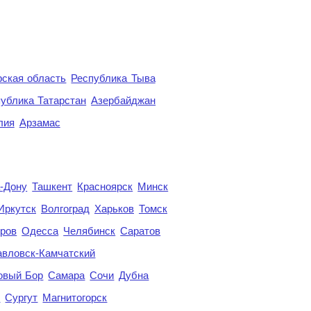
ская область
Республика Тыва
ублика Татарстан
Азербайджан
лия
Арзамас
а-Дону
Ташкент
Красноярск
Минск
Иркутск
Волгоград
Харьков
Томск
ров
Одесса
Челябинск
Саратов
авловск-Камчатский
овый Бор
Самара
Сочи
Дубна
я
Сургут
Магнитогорск