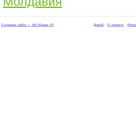
Молдавия
Создание сайта — ИА Юника '07
Домой
·
О проекте
·
Рекл