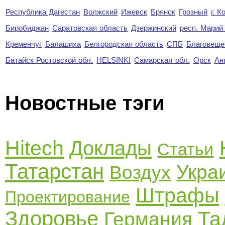
Республика Дагестан
Волжский
Ижевск
Брянск
Грозный
г. 
Биробиджан
Саратовская область
Дзержинский
респ. Марий
Кременчуг
Балашиха
Белгородская область
СПБ
Благовеще
Батайск Ростовской обл.
HELSINKI
Самарская обл.
Орск
Ан
Новостные тэги
Hitech
Доклады
Статьи
Татарстан
Укра
Воздух
Штрафы
Проектирование
Здоровье
Та
Германия