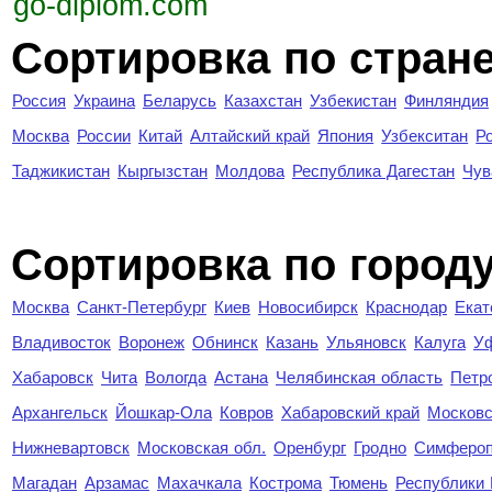
go-diplom.com
Сортировка по стран
Россия
Украина
Беларусь
Казахстан
Узбекистан
Финляндия
Москва
России
Китай
Алтайский край
Япония
Узбекситан
Р
Таджикистан
Кыргызстан
Молдова
Республика Дагестан
Чув
Cортировка по город
Москва
Санкт-Петербург
Киев
Новосибирск
Краснодар
Екат
Владивосток
Воронеж
Обнинск
Казань
Ульяновск
Калуга
У
Хабаровск
Чита
Вологда
Астана
Челябинская область
Петр
Архангельск
Йошкар-Ола
Ковров
Хабаровский край
Московс
Нижневартовск
Московская обл.
Оренбург
Гродно
Симферо
Магадан
Арзамас
Махачкала
Кострома
Тюмень
Республики