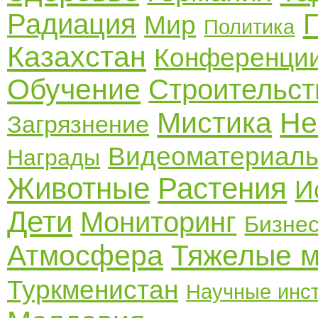
Радиация
Мир
Политика
Казахстан
Конференци
Обучение
Строительст
Мистика
Не
Загрязнение
Видеоматериал
Награды
Животные
Растения
И
Дети
Мониторинг
Бизне
Атмосфера
Тяжелые 
Туркменистан
Научные инс