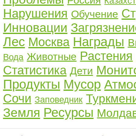
Россия
Казахс
Нарушения
Ст
Обучение
Инновации
Загрязнени
Лес
Награды
Москва
В
Растения
Животные
Вода
Монит
Статистика
Дети
Продукты
Мусор
Атмо
Сочи
Туркмен
Заповедник
Ресурсы
Земля
Молда