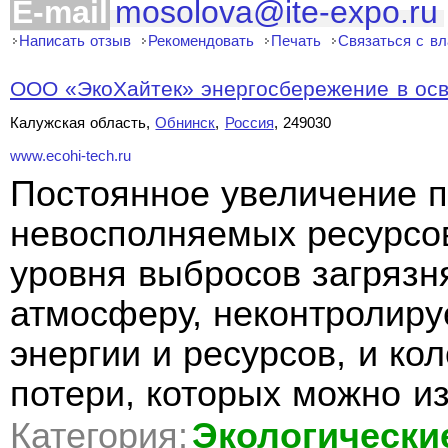
E-mail
mosolova@ite-expo.ru
Написать отзыв
Рекомендовать
Печать
Связаться с в
ООО «ЭкоХайтек» энергосбережение в ос
Калужская область,
Обнинск
,
Россия
, 249030
www.ecohi-tech.ru
Постоянное увеличение 
невосполняемых ресурсо
уровня выбросов загряз
атмосферу, неконтролир
энергии и ресурсов, и ко
потери, которых можно из
Категория:
Экологически