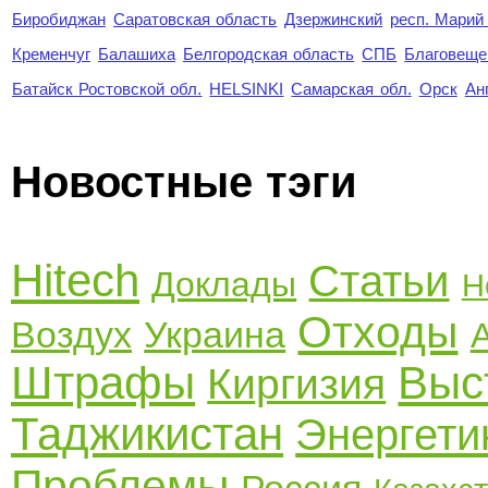
Биробиджан
Саратовская область
Дзержинский
респ. Марий
Кременчуг
Балашиха
Белгородская область
СПБ
Благовеще
Батайск Ростовской обл.
HELSINKI
Самарская обл.
Орск
Ан
Новостные тэги
Hitech
Статьи
Доклады
Н
Отходы
Воздух
Украина
Штрафы
Выс
Киргизия
Таджикистан
Энергети
Проблемы