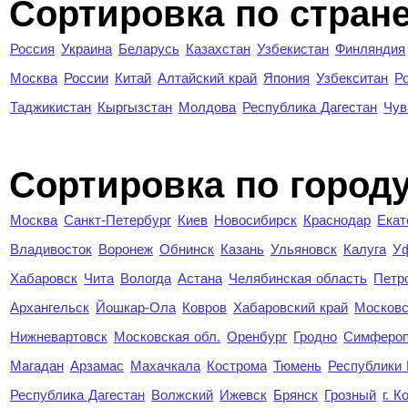
Сортировка по стран
Россия
Украина
Беларусь
Казахстан
Узбекистан
Финляндия
Москва
России
Китай
Алтайский край
Япония
Узбекситан
Р
Таджикистан
Кыргызстан
Молдова
Республика Дагестан
Чув
Cортировка по город
Москва
Санкт-Петербург
Киев
Новосибирск
Краснодар
Екат
Владивосток
Воронеж
Обнинск
Казань
Ульяновск
Калуга
У
Хабаровск
Чита
Вологда
Астана
Челябинская область
Петр
Архангельск
Йошкар-Ола
Ковров
Хабаровский край
Московс
Нижневартовск
Московская обл.
Оренбург
Гродно
Симферо
Магадан
Арзамас
Махачкала
Кострома
Тюмень
Республики
Республика Дагестан
Волжский
Ижевск
Брянск
Грозный
г. 