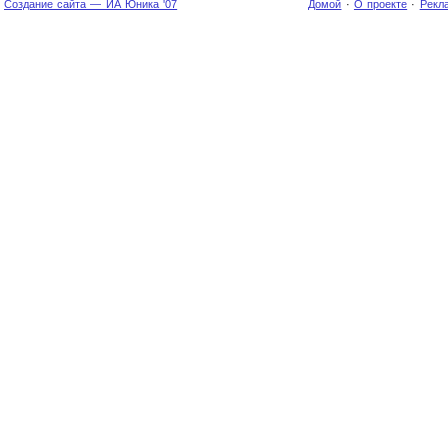
Создание сайта — ИА Юника '07
Домой
·
О проекте
·
Рекл