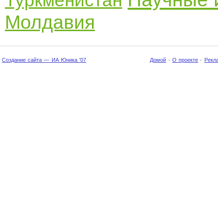
Туркменистан
Молдавия
Создание сайта — ИА Юника '07
Домой
·
О проекте
·
Рекл