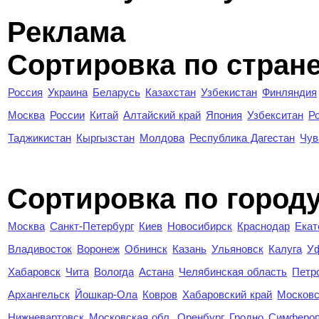
Реклама
Сортировка по стран
Россия
Украина
Беларусь
Казахстан
Узбекистан
Финляндия
Москва
России
Китай
Алтайский край
Япония
Узбекситан
Р
Таджикистан
Кыргызстан
Молдова
Республика Дагестан
Чув
Cортировка по город
Москва
Санкт-Петербург
Киев
Новосибирск
Краснодар
Екат
Владивосток
Воронеж
Обнинск
Казань
Ульяновск
Калуга
У
Хабаровск
Чита
Вологда
Астана
Челябинская область
Петр
Архангельск
Йошкар-Ола
Ковров
Хабаровский край
Московс
Нижневартовск
Московская обл.
Оренбург
Гродно
Симферо