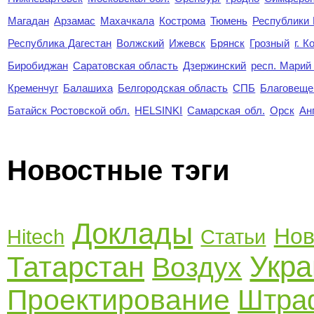
Магадан
Арзамас
Махачкала
Кострома
Тюмень
Республики
Республика Дагестан
Волжский
Ижевск
Брянск
Грозный
г. 
Биробиджан
Саратовская область
Дзержинский
респ. Марий
Кременчуг
Балашиха
Белгородская область
СПБ
Благовеще
Батайск Ростовской обл.
HELSINKI
Самарская обл.
Орск
Ан
Новостные тэги
Доклады
Нов
Hitech
Статьи
Укра
Татарстан
Воздух
Проектирование
Штра