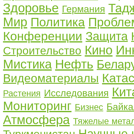
Здоровье
Тад
Германия
Мир
Политика
Пробле
Конференции
Защита
Кино
Ин
Строительство
Мистика
Нефть
Белар
Ката
Видеоматериалы
Кит
Исследования
Растения
Мониторинг
Байка
Бизнес
Атмосфера
Тяжелые мета
Научные 