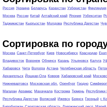
Россия
Украина
Беларусь
Казахстан
Узбекистан
Финляндия
Москва
России
Китай
Алтайский край
Япония
Узбекситан
Р
Таджикистан
Кыргызстан
Молдова
Республика Дагестан
Чув
Cортировка по город
Москва
Санкт-Петербург
Киев
Новосибирск
Краснодар
Екат
Владивосток
Воронеж
Обнинск
Казань
Ульяновск
Калуга
У
Хабаровск
Чита
Вологда
Астана
Челябинская область
Петр
Архангельск
Йошкар-Ола
Ковров
Хабаровский край
Московс
Нижневартовск
Московская обл.
Оренбург
Гродно
Симферо
Магадан
Арзамас
Махачкала
Кострома
Тюмень
Республики
Республика Дагестан
Волжский
Ижевск
Брянск
Грозный
г. 
Биробиджан
Саратовская область
Дзержинский
респ. Марий