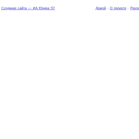
Создание сайта — ИА Юника '07
Домой
·
О проекте
·
Рекл