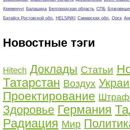
Кременчуг
Балашиха
Белгородская область
СПБ
Благовеще
Батайск Ростовской обл.
HELSINKI
Самарская обл.
Орск
Ан
Новостные тэги
Но
Доклады
Статьи
Hitech
Татарстан
Украи
Воздух
Проектирование
Штраф
Германия
Та
Здоровье
Радиация
Политик
Мир