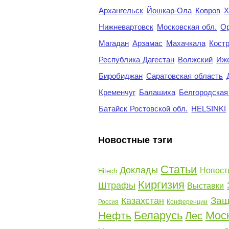
Архангельск
Йошкар-Ола
Ковров
Х
Нижневартовск
Московская обл.
Ор
Магадан
Арзамас
Махачкала
Кост
Республика Дагестан
Волжский
Иж
Биробиджан
Саратовская область
Кременчуг
Балашиха
Белгородская
Батайск Ростовской обл.
HELSINKI
Новостные тэги
Статьи
Доклады
Новост
Hitech
Киргизия
Штрафы
Выставки
Защ
Казахстан
Россия
Конференции
Беларусь
Мос
Нефть
Лес