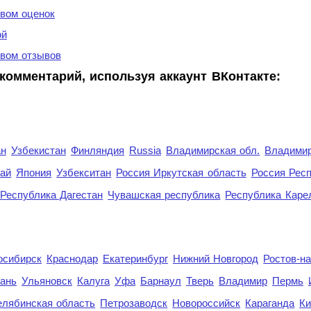
вом оценок
ой
вом отзывов
комментарий, используя аккаунт ВКонтакте:
ан
Узбекистан
Финляндия
Russia
Владимирская обл.
Владимир
рай
Япония
Узбекситан
Россия Иркутская область
Россия Респ
Республика Дагестан
Чувашская республика
Республика Каре
осибирск
Краснодар
Екатеринбург
Нижний Новгород
Ростов-н
ань
Ульяновск
Калуга
Уфа
Барнаул
Тверь
Владимир
Пермь
елябинская область
Петрозаводск
Новороссийск
Караганда
Ки