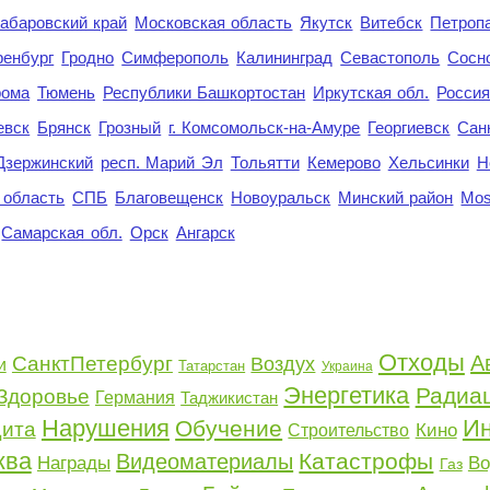
абаровский край
Московская область
Якутск
Витебск
Петроп
енбург
Гродно
Симферополь
Калининград
Севастополь
Сосн
рома
Тюмень
Республики Башкортостан
Иркутская обл.
Росси
евск
Брянск
Грозный
г. Комсомольск-на-Амуре
Георгиевск
Сан
Дзержинский
респ. Марий Эл
Тольятти
Кемерово
Хельсинки
Н
 область
СПБ
Благовещенск
Новоуральск
Минский район
Mo
Самарская обл.
Орск
Ангарск
Отходы
А
СанктПетербург
Воздух
и
Татарстан
Украина
Энергетика
Радиа
Здоровье
Германия
Таджикистан
Нарушения
Ин
Обучение
ита
Кино
Строительство
ква
Катастрофы
Видеоматериалы
Награды
Во
Газ