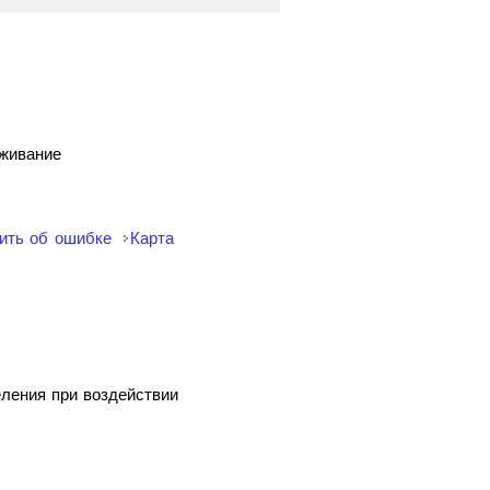
уживание
ить об ошибке
Карта
еления при воздействии