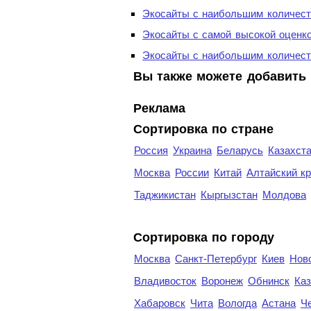
Экосайты с наибольшим количест
Экосайты с самой высокой оценк
Экосайты с наибольшим количест
Вы также можете добавить 
Реклама
Сортировка по стране
Россия
Украина
Беларусь
Казахст
Москва
России
Китай
Алтайский к
Таджикистан
Кыргызстан
Молдова
Cортировка по городу
Москва
Санкт-Петербург
Киев
Нов
Владивосток
Воронеж
Обнинск
Каз
Хабаровск
Чита
Вологда
Астана
Ч