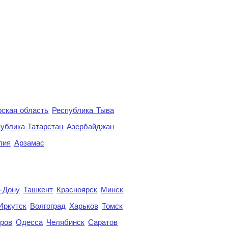
ская область
Республика Тыва
ублика Татарстан
Азербайджан
лия
Арзамас
а-Дону
Ташкент
Красноярск
Минск
Иркутск
Волгоград
Харьков
Томск
ров
Одесса
Челябинск
Саратов