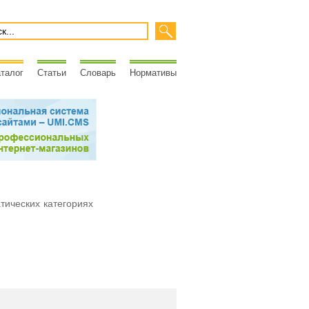
талог
Статьи
Словарь
Нормативы
атических категориях