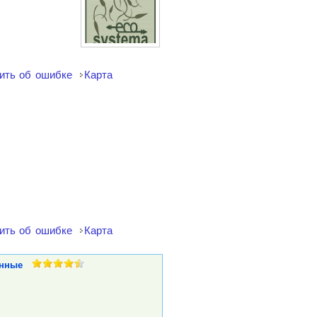
ить об ошибке
Карта
ить об ошибке
Карта
нные