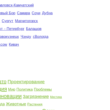
авловск-Камчатский
овый Бор
Самара
Сочи
Дубна
я
Сургут
Магнитогорск
кт - Петербург
Балашов
овокузнецк
Чэнду
г.Вологда
scow
Кивач
вто
Проектирование
ция
Мир
Политика
Проблемы
новации
Загрязнение
Мистика
да
Животные
Растения