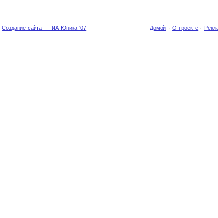
Создание сайта — ИА Юника '07
Домой
·
О проекте
·
Рекл