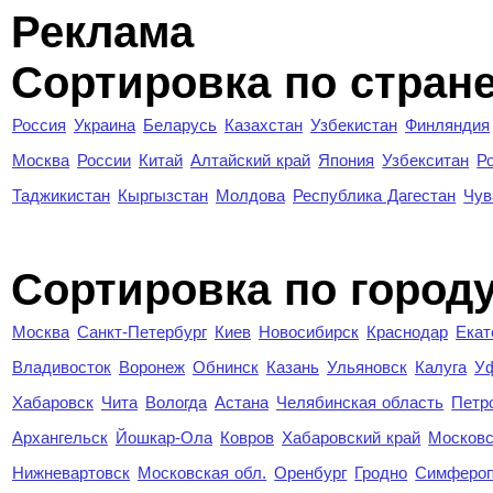
Реклама
Сортировка по стран
Россия
Украина
Беларусь
Казахстан
Узбекистан
Финляндия
Москва
России
Китай
Алтайский край
Япония
Узбекситан
Р
Таджикистан
Кыргызстан
Молдова
Республика Дагестан
Чув
Cортировка по город
Москва
Санкт-Петербург
Киев
Новосибирск
Краснодар
Екат
Владивосток
Воронеж
Обнинск
Казань
Ульяновск
Калуга
У
Хабаровск
Чита
Вологда
Астана
Челябинская область
Петр
Архангельск
Йошкар-Ола
Ковров
Хабаровский край
Московс
Нижневартовск
Московская обл.
Оренбург
Гродно
Симферо