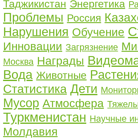
Таджикистан
Энергетика
Р
Проблемы
Казах
Россия
С
Нарушения
Обучение
Инновации
Ми
Загрязнение
Видеом
Награды
Москва
Вода
Растени
Животные
Дети
Статистика
Монитор
Мусор
Атмосфера
Тяжелы
Туркменистан
Научные и
Молдавия