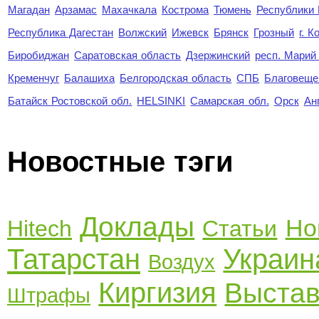
Магадан
Арзамас
Махачкала
Кострома
Тюмень
Республики
Республика Дагестан
Волжский
Ижевск
Брянск
Грозный
г. 
Биробиджан
Саратовская область
Дзержинский
респ. Марий
Кременчуг
Балашиха
Белгородская область
СПБ
Благовеще
Батайск Ростовской обл.
HELSINKI
Самарская обл.
Орск
Ан
Новостные тэги
Доклады
Но
Hitech
Статьи
Татарстан
Украин
Воздух
Киргизия
Выстав
Штрафы