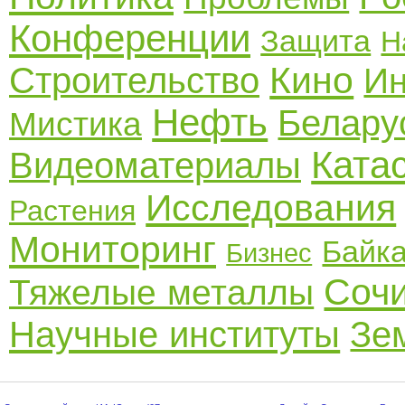
Конференции
Защита
Н
Кино
Строительство
Ин
Нефть
Белару
Мистика
Ката
Видеоматериалы
Исследования
Растения
Мониторинг
Байк
Бизнес
Соч
Тяжелые металлы
Научные институты
Зе