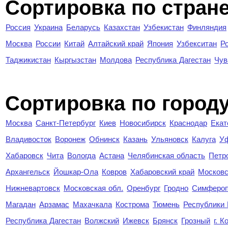
Сортировка по стран
Россия
Украина
Беларусь
Казахстан
Узбекистан
Финляндия
Москва
России
Китай
Алтайский край
Япония
Узбекситан
Р
Таджикистан
Кыргызстан
Молдова
Республика Дагестан
Чув
Cортировка по город
Москва
Санкт-Петербург
Киев
Новосибирск
Краснодар
Екат
Владивосток
Воронеж
Обнинск
Казань
Ульяновск
Калуга
У
Хабаровск
Чита
Вологда
Астана
Челябинская область
Петр
Архангельск
Йошкар-Ола
Ковров
Хабаровский край
Московс
Нижневартовск
Московская обл.
Оренбург
Гродно
Симферо
Магадан
Арзамас
Махачкала
Кострома
Тюмень
Республики
Республика Дагестан
Волжский
Ижевск
Брянск
Грозный
г. 