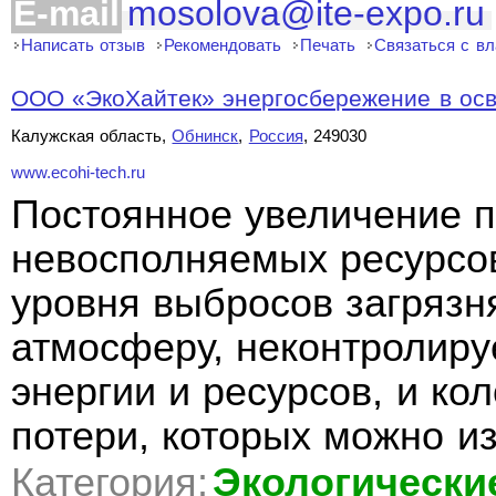
E-mail
mosolova@ite-expo.ru
Написать отзыв
Рекомендовать
Печать
Связаться с в
ООО «ЭкоХайтек» энергосбережение в ос
Калужская область,
Обнинск
,
Россия
, 249030
www.ecohi-tech.ru
Постоянное увеличение 
невосполняемых ресурсо
уровня выбросов загряз
атмосферу, неконтролир
энергии и ресурсов, и ко
потери, которых можно из
Категория:
Экологически