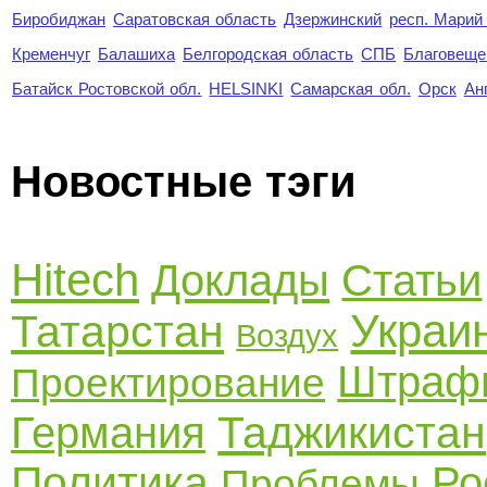
Биробиджан
Саратовская область
Дзержинский
респ. Марий
Кременчуг
Балашиха
Белгородская область
СПБ
Благовеще
Батайск Ростовской обл.
HELSINKI
Самарская обл.
Орск
Ан
Новостные тэги
Hitech
Доклады
Статьи
Украи
Татарстан
Воздух
Штраф
Проектирование
Таджикистан
Германия
Политика
Ро
Проблемы