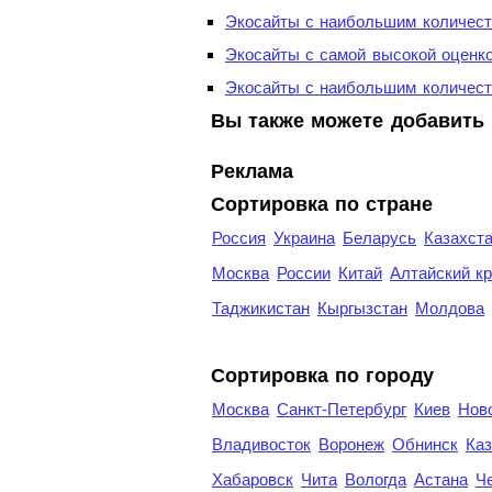
Экосайты с наибольшим количест
Экосайты с самой высокой оценк
Экосайты с наибольшим количест
Вы также можете добавить 
Реклама
Сортировка по стране
Россия
Украина
Беларусь
Казахст
Москва
России
Китай
Алтайский к
Таджикистан
Кыргызстан
Молдова
Cортировка по городу
Москва
Санкт-Петербург
Киев
Нов
Владивосток
Воронеж
Обнинск
Каз
Хабаровск
Чита
Вологда
Астана
Ч