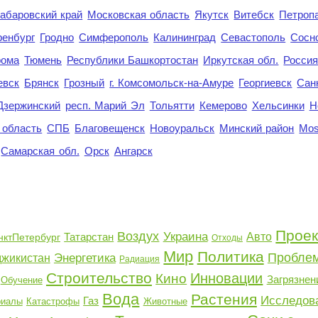
абаровский край
Московская область
Якутск
Витебск
Петроп
енбург
Гродно
Симферополь
Калининград
Севастополь
Сосн
рома
Тюмень
Республики Башкортостан
Иркутская обл.
Росси
евск
Брянск
Грозный
г. Комсомольск-на-Амуре
Георгиевск
Сан
Дзержинский
респ. Марий Эл
Тольятти
Кемерово
Хельсинки
Н
 область
СПБ
Благовещенск
Новоуральск
Минский район
Mo
Самарская обл.
Орск
Ангарск
Проек
Воздух
Украина
Татарстан
Авто
нктПетербург
Отходы
Мир
Политика
Пробле
Энергетика
джикистан
Радиация
Строительство
Инновации
Кино
Загрязнен
Обучение
Вода
Растения
Исследов
Газ
риалы
Катастрофы
Животные