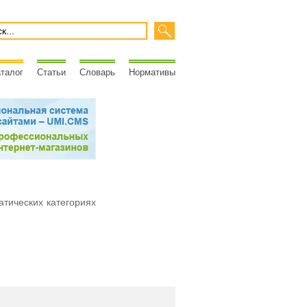
талог
Статьи
Словарь
Нормативы
атических категориях