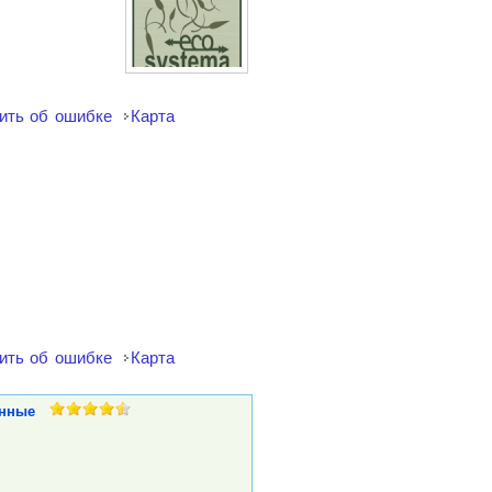
ить об ошибке
Карта
ить об ошибке
Карта
нные