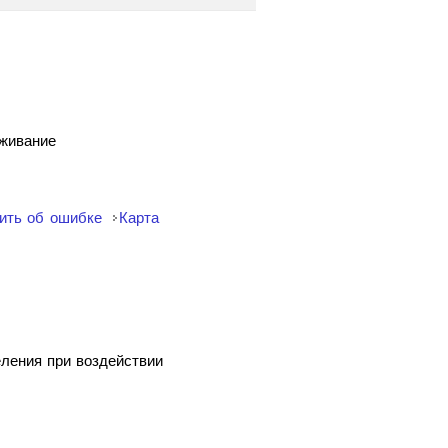
уживание
ить об ошибке
Карта
еления при воздействии