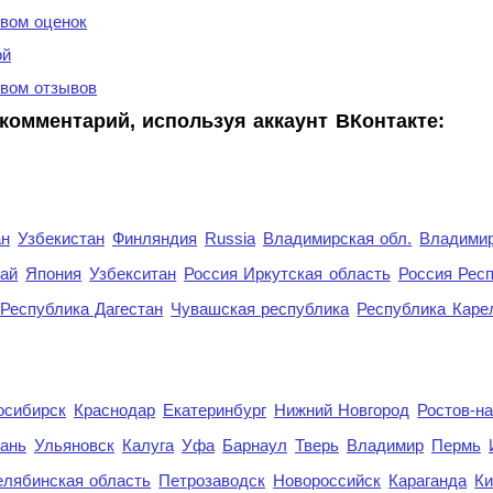
вом оценок
ой
вом отзывов
комментарий, используя аккаунт ВКонтакте:
ан
Узбекистан
Финляндия
Russia
Владимирская обл.
Владимир
рай
Япония
Узбекситан
Россия Иркутская область
Россия Респ
Республика Дагестан
Чувашская республика
Республика Каре
осибирск
Краснодар
Екатеринбург
Нижний Новгород
Ростов-н
ань
Ульяновск
Калуга
Уфа
Барнаул
Тверь
Владимир
Пермь
елябинская область
Петрозаводск
Новороссийск
Караганда
Ки