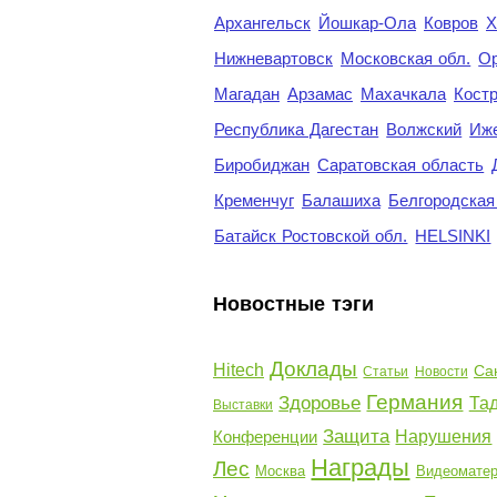
Архангельск
Йошкар-Ола
Ковров
Х
Нижневартовск
Московская обл.
Ор
Магадан
Арзамас
Махачкала
Кост
Республика Дагестан
Волжский
Иж
Биробиджан
Саратовская область
Кременчуг
Балашиха
Белгородская
Батайск Ростовской обл.
HELSINKI
Новостные тэги
Доклады
Hitech
Са
Статьи
Новости
Германия
Здоровье
Та
Выставки
Защита
Конференции
Нарушения
Награды
Лес
Москва
Видеомате