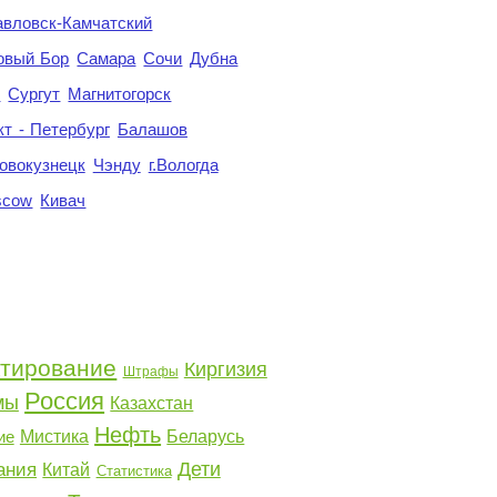
авловск-Камчатский
овый Бор
Самара
Сочи
Дубна
я
Сургут
Магнитогорск
кт - Петербург
Балашов
овокузнецк
Чэнду
г.Вологда
scow
Кивач
тирование
Киргизия
Штрафы
Россия
мы
Казахстан
Нефть
ие
Мистика
Беларусь
Дети
ания
Китай
Статистика