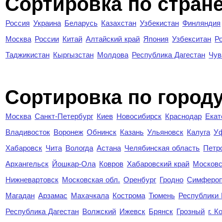
Сортировка по стран
Россия
Украина
Беларусь
Казахстан
Узбекистан
Финляндия
Москва
России
Китай
Алтайский край
Япония
Узбекситан
Р
Таджикистан
Кыргызстан
Молдова
Республика Дагестан
Чув
Cортировка по город
Москва
Санкт-Петербург
Киев
Новосибирск
Краснодар
Екат
Владивосток
Воронеж
Обнинск
Казань
Ульяновск
Калуга
У
Хабаровск
Чита
Вологда
Астана
Челябинская область
Петр
Архангельск
Йошкар-Ола
Ковров
Хабаровский край
Московс
Нижневартовск
Московская обл.
Оренбург
Гродно
Симферо
Магадан
Арзамас
Махачкала
Кострома
Тюмень
Республики
Республика Дагестан
Волжский
Ижевск
Брянск
Грозный
г. 