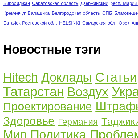
Биробиджан
Саратовская область
Дзержинский
респ. Марий
Кременчуг
Балашиха
Белгородская область
СПБ
Благовеще
Батайск Ростовской обл.
HELSINKI
Самарская обл.
Орск
Ан
Новостные тэги
Статьи
Hitech
Доклады
Татарстан
Укр
Воздух
Штраф
Проектирование
Здоровье
Таджик
Германия
Политика
Пробле
Мир