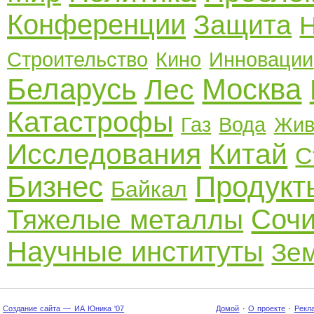
Конференции
Защита
Строительство
Кино
Инновации
Беларусь
Москва
Лес
Катастрофы
Газ
Вода
Жив
Исследования
Китай
С
Бизнес
Продукт
Байкал
Соч
Тяжелые металлы
Научные институты
Зе
Создание сайта — ИА Юника '07
Домой
·
О проекте
·
Рекл