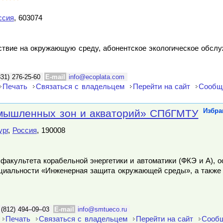
ссия
, 603074
йствие на окружающую среду, абонентское экологическое обсл
831) 276-25-60
E-mail
info@ecoplata.com
Печать
Связаться с владельцем
Перейти на сайт
Сообщ
мышленных зон и акваторий» СПбГМТУ
Избра
ург
,
Россия
, 190008
факультета корабельной энергетики и автоматики (ФКЭ и А), 
ециальности «Инженерная защита окружающей среды», а также
 (812) 494–09–03
E-mail
info@smtueco.ru
Печать
Связаться с владельцем
Перейти на сайт
Сообщ