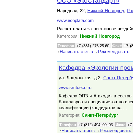
ООО «ЭкоСтандарт»
Народная, 22,
Нижний Новгород
,
Ро
www.ecoplata.com
Расчет платы за негативное возде
Категория:
Нижний Новгород
Телефон
+7 (831) 276-25-60
Факс
+7 (
Написать отзыв
Рекомендовать
Кафедра «Экологии про
ул. Лоцманская, д.3,
Санкт-Петерб
www.smtueco.ru
Кафедра ЭПЗ и А входит в состав 
бакалавров и специалистов по сп
квалификации (кандидатов на
...
Категория:
Санкт-Петербург
Телефон
+7 (812) 494–09–03
Факс
+7
Написать отзыв
Рекомендовать