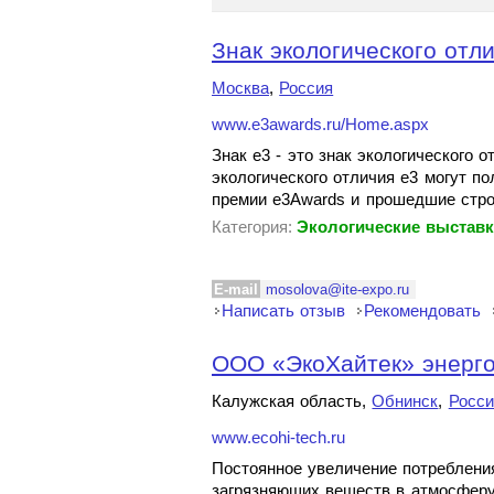
Знак экологического отли
Москва
,
Россия
www.e3awards.ru/Home.aspx
Знак e3 - это знак экологического 
экологического отличия e3 могут 
премии e3Awards и прошедшие стро
Категория:
Экологические выстав
E-mail
mosolova@ite-expo.ru
Написать отзыв
Рекомендовать
ООО «ЭкоХайтек» энерг
Калужская область,
Обнинск
,
Росси
www.ecohi-tech.ru
Постоянное увеличение потреблени
загрязняющих веществ в атмосферу,