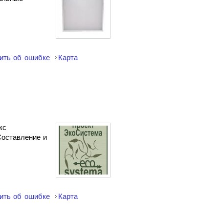
ить об ошибке
Карта
кс
Составление и
ить об ошибке
Карта