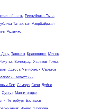
ская область
Республика Тыва
ублика Татарстан
Азербайджан
лия
Арзамас
а-Дону
Ташкент
Красноярск
Минск
Иркутск
Волгоград
Харьков
Томск
ров
Одесса
Челябинск
Саратов
авловск-Камчатский
овый Бор
Самара
Сочи
Дубна
я
Сургут
Магнитогорск
кт - Петербург
Балашов
овокузнецк
Чэнду
г.Вологда