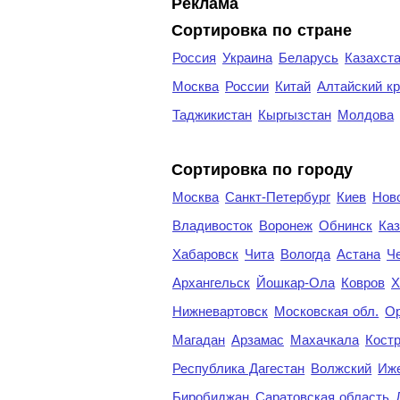
Реклама
Сортировка по стране
Россия
Украина
Беларусь
Казахст
Москва
России
Китай
Алтайский к
Таджикистан
Кыргызстан
Молдова
Cортировка по городу
Москва
Санкт-Петербург
Киев
Нов
Владивосток
Воронеж
Обнинск
Каз
Хабаровск
Чита
Вологда
Астана
Ч
Архангельск
Йошкар-Ола
Ковров
Х
Нижневартовск
Московская обл.
Ор
Магадан
Арзамас
Махачкала
Кост
Республика Дагестан
Волжский
Иж
Биробиджан
Саратовская область