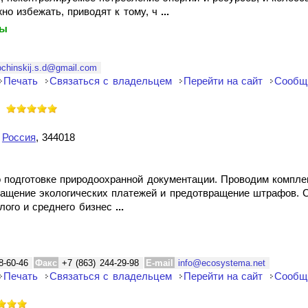
жно избежать, приводят к тому, ч
...
ты
ochinskij.s.d@gmail.com
Печать
Связаться с владельцем
Перейти на сайт
Сообщ
,
Россия
, 344018
о подготовке природоохранной документации. Проводим компле
ращение экологических платежей и предотвращение штрафов. 
лого и среднего бизнес
...
8-60-46
Факс
+7 (863) 244-29-98
E-mail
info@ecosystema.net
Печать
Связаться с владельцем
Перейти на сайт
Сообщ