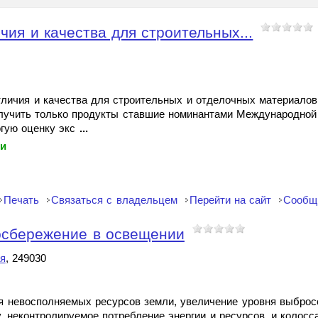
чия и качества для строительных...
отличия и качества для строительных и отделочных материалов
получить только продукты ставшие номинантами Международной
гую оценку экс
...
ки
Печать
Связаться с владельцем
Перейти на сайт
Сообщ
осбережение в освещении
я
, 249030
я невосполняемых ресурсов земли, увеличение уровня выброс
 неконтролируемое потребление энергии и ресурсов, и колос