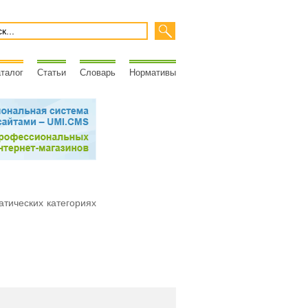
талог
Статьи
Словарь
Нормативы
атических категориях