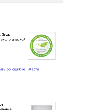
. Знак
 экологической
ить об ошибке
Карта
ов
сальные