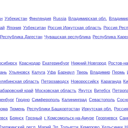
ан
Узбекистан
Финляндия
Russia
Владимирская обл.
Владимир
рай
Япония
Узбекситан
Россия Иркутская область
Россия Респ
Республика Дагестан
Чувашская республика
Республика Каре
осибирск
Краснодар
Екатеринбург
Нижний Новгород
Ростов-н
ань
Ульяновск
Калуга
Уфа
Барнаул
Тверь
Владимир
Пермь
елябинская область
Петрозаводск
Новороссийск
Караганда
Ки
абаровский край
Московская область
Якутск
Витебск
Петроп
енбург
Гродно
Симферополь
Калининград
Севастополь
Сосн
рома
Тюмень
Республики Башкортостан
Иркутская обл.
Росси
евск
Брянск
Грозный
г. Комсомольск-на-Амуре
Георгиевск
Сан
Дзержинский
респ. Марий Эл
Тольятти
Кемерово
Хельсинки
Н