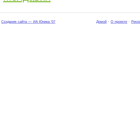
Создание сайта — ИА Юника '07
Домой
·
О проекте
·
Рекл