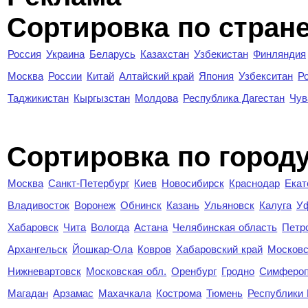
Сортировка по стран
Россия
Украина
Беларусь
Казахстан
Узбекистан
Финляндия
Москва
России
Китай
Алтайский край
Япония
Узбекситан
Р
Таджикистан
Кыргызстан
Молдова
Республика Дагестан
Чув
Cортировка по город
Москва
Санкт-Петербург
Киев
Новосибирск
Краснодар
Екат
Владивосток
Воронеж
Обнинск
Казань
Ульяновск
Калуга
У
Хабаровск
Чита
Вологда
Астана
Челябинская область
Петр
Архангельск
Йошкар-Ола
Ковров
Хабаровский край
Московс
Нижневартовск
Московская обл.
Оренбург
Гродно
Симферо
Магадан
Арзамас
Махачкала
Кострома
Тюмень
Республики