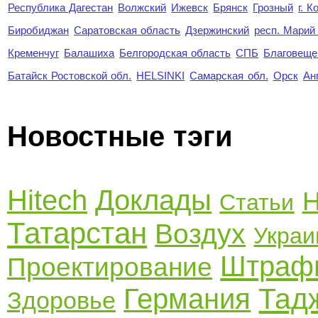
Республика Дагестан
Волжский
Ижевск
Брянск
Грозный
г. 
Биробиджан
Саратовская область
Дзержинский
респ. Марий
Кременчуг
Балашиха
Белгородская область
СПБ
Благовеще
Батайск Ростовской обл.
HELSINKI
Самарская обл.
Орск
Ан
Новостные тэги
Hitech
Доклады
Н
Статьи
Татарстан
Воздух
Украи
Штраф
Проектирование
Тад
Германия
Здоровье