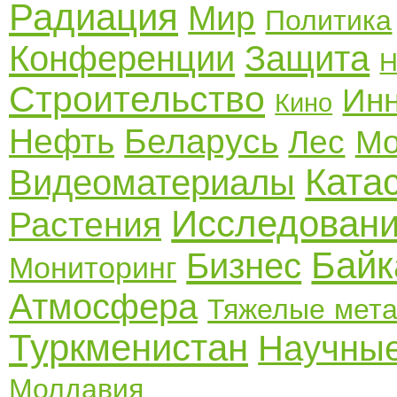
Радиация
Мир
Политика
Конференции
Защита
Н
Строительство
Ин
Кино
Нефть
Беларусь
Лес
Мо
Ката
Видеоматериалы
Исследован
Растения
Байк
Бизнес
Мониторинг
Атмосфера
Тяжелые мет
Туркменистан
Научные
Молдавия