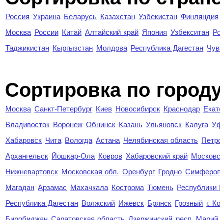
Россия
Украина
Беларусь
Казахстан
Узбекистан
Финляндия
Москва
России
Китай
Алтайский край
Япония
Узбекситан
Р
Таджикистан
Кыргызстан
Молдова
Республика Дагестан
Чув
Cортировка по город
Москва
Санкт-Петербург
Киев
Новосибирск
Краснодар
Екат
Владивосток
Воронеж
Обнинск
Казань
Ульяновск
Калуга
У
Хабаровск
Чита
Вологда
Астана
Челябинская область
Петр
Архангельск
Йошкар-Ола
Ковров
Хабаровский край
Московс
Нижневартовск
Московская обл.
Оренбург
Гродно
Симферо
Магадан
Арзамас
Махачкала
Кострома
Тюмень
Республики
Республика Дагестан
Волжский
Ижевск
Брянск
Грозный
г. 
Биробиджан
Саратовская область
Дзержинский
респ. Марий