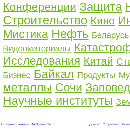
Защита
Конференции
Строительство
И
Кино
Нефть
Мистика
Беларусь
Катастро
Видеоматериалы
Исследования
Китай
Ст
Байкал
Бизнес
Продукты
Му
металлы
Сочи
Заповед
Научные институты
Зе
Создание сайта — ИА Юника '07
Домой
·
О проекте
·
Рекл