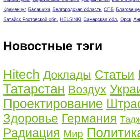
Кременчуг
Балашиха
Белгородская область
СПБ
Благовеще
Батайск Ростовской обл.
HELSINKI
Самарская обл.
Орск
Ан
Новостные тэги
Hitech
Статьи
Доклады
Татарстан
Укра
Воздух
Проектирование
Штра
Здоровье
Германия
Тадж
Политик
Радиация
Мир