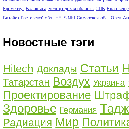
Кременчуг
Балашиха
Белгородская область
СПБ
Благовеще
Батайск Ростовской обл.
HELSINKI
Самарская обл.
Орск
Ан
Новостные тэги
Статьи
Н
Hitech
Доклады
Воздух
Татарстан
Украина
Проектирование
Штра
Здоровье
Тадж
Германия
Мир
Политик
Радиация