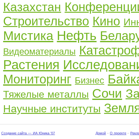
Конференци
Казахстан
Строительство
Кино
Ин
Нефть
Мистика
Белар
Катастро
Видеоматериалы
Растения
Исследован
Байк
Мониторинг
Бизнес
Сочи
За
Тяжелые металлы
Земл
Научные институты
Создание сайта — ИА Юника '07
Домой
·
О проекте
·
Рекл