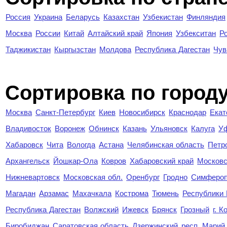
Россия
Украина
Беларусь
Казахстан
Узбекистан
Финляндия
Москва
России
Китай
Алтайский край
Япония
Узбекситан
Р
Таджикистан
Кыргызстан
Молдова
Республика Дагестан
Чув
Cортировка по город
Москва
Санкт-Петербург
Киев
Новосибирск
Краснодар
Екат
Владивосток
Воронеж
Обнинск
Казань
Ульяновск
Калуга
У
Хабаровск
Чита
Вологда
Астана
Челябинская область
Петр
Архангельск
Йошкар-Ола
Ковров
Хабаровский край
Московс
Нижневартовск
Московская обл.
Оренбург
Гродно
Симферо
Магадан
Арзамас
Махачкала
Кострома
Тюмень
Республики
Республика Дагестан
Волжский
Ижевск
Брянск
Грозный
г. 
Биробиджан
Саратовская область
Дзержинский
респ. Марий