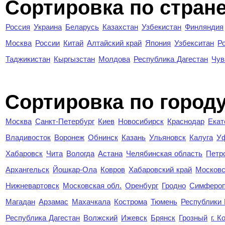
Сортировка по стран
Россия
Украина
Беларусь
Казахстан
Узбекистан
Финляндия
Москва
России
Китай
Алтайский край
Япония
Узбекситан
Р
Таджикистан
Кыргызстан
Молдова
Республика Дагестан
Чув
Cортировка по город
Москва
Санкт-Петербург
Киев
Новосибирск
Краснодар
Екат
Владивосток
Воронеж
Обнинск
Казань
Ульяновск
Калуга
У
Хабаровск
Чита
Вологда
Астана
Челябинская область
Петр
Архангельск
Йошкар-Ола
Ковров
Хабаровский край
Московс
Нижневартовск
Московская обл.
Оренбург
Гродно
Симферо
Магадан
Арзамас
Махачкала
Кострома
Тюмень
Республики
Республика Дагестан
Волжский
Ижевск
Брянск
Грозный
г. 