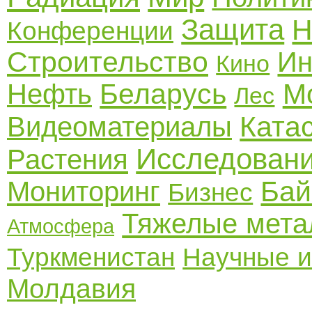
Защита
Н
Конференции
Строительство
Ин
Кино
Беларусь
М
Нефть
Лес
Ката
Видеоматериалы
Исследован
Растения
Бай
Мониторинг
Бизнес
Тяжелые мет
Атмосфера
Туркменистан
Научные и
Молдавия