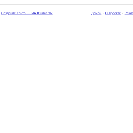
Создание сайта — ИА Юника '07
Домой
·
О проекте
·
Рекл