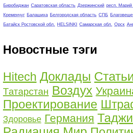
Биробиджан
Саратовская область
Дзержинский
респ. Марий
Кременчуг
Балашиха
Белгородская область
СПБ
Благовеще
Батайск Ростовской обл.
HELSINKI
Самарская обл.
Орск
Ан
Новостные тэги
Доклады
Стать
Hitech
Воздух
Украин
Татарстан
Проектирование
Штра
Таджи
Германия
Здоровье
Радиация
Мир
Полити