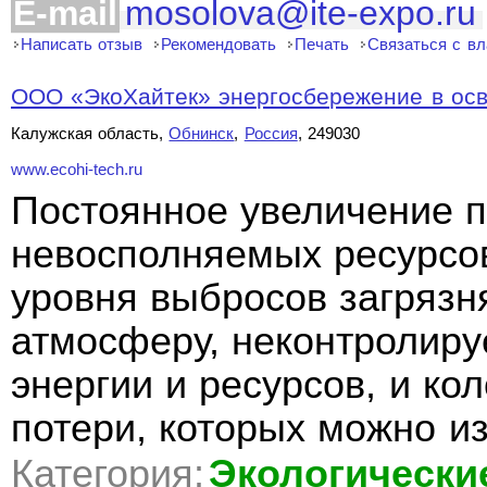
E-mail
mosolova@ite-expo.ru
Написать отзыв
Рекомендовать
Печать
Связаться с в
ООО «ЭкоХайтек» энергосбережение в ос
Калужская область,
Обнинск
,
Россия
, 249030
www.ecohi-tech.ru
Постоянное увеличение 
невосполняемых ресурсо
уровня выбросов загряз
атмосферу, неконтролир
энергии и ресурсов, и ко
потери, которых можно из
Категория:
Экологически