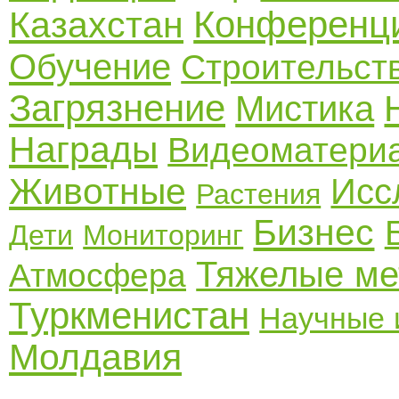
Конференц
Казахстан
Обучение
Строительст
Загрязнение
Мистика
Награды
Видеоматери
Животные
Исс
Растения
Бизнес
Дети
Мониторинг
Тяжелые м
Атмосфера
Туркменистан
Научные 
Молдавия