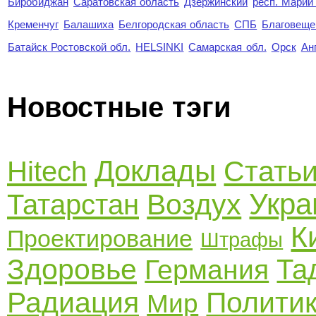
Биробиджан
Саратовская область
Дзержинский
респ. Марий
Кременчуг
Балашиха
Белгородская область
СПБ
Благовеще
Батайск Ростовской обл.
HELSINKI
Самарская обл.
Орск
Ан
Новостные тэги
Доклады
Стать
Hitech
Укра
Воздух
Татарстан
К
Проектирование
Штрафы
Здоровье
Та
Германия
Радиация
Полити
Мир