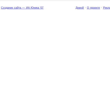
Создание сайта — ИА Юника '07
Домой
·
О проекте
·
Рекл