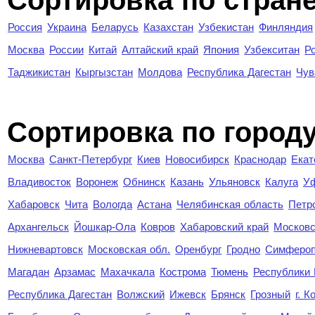
Сортировка по стран
Россия
Украина
Беларусь
Казахстан
Узбекистан
Финляндия
Москва
России
Китай
Алтайский край
Япония
Узбекситан
Р
Таджикистан
Кыргызстан
Молдова
Республика Дагестан
Чув
Cортировка по город
Москва
Санкт-Петербург
Киев
Новосибирск
Краснодар
Екат
Владивосток
Воронеж
Обнинск
Казань
Ульяновск
Калуга
У
Хабаровск
Чита
Вологда
Астана
Челябинская область
Петр
Архангельск
Йошкар-Ола
Ковров
Хабаровский край
Московс
Нижневартовск
Московская обл.
Оренбург
Гродно
Симферо
Магадан
Арзамас
Махачкала
Кострома
Тюмень
Республики
Республика Дагестан
Волжский
Ижевск
Брянск
Грозный
г. 