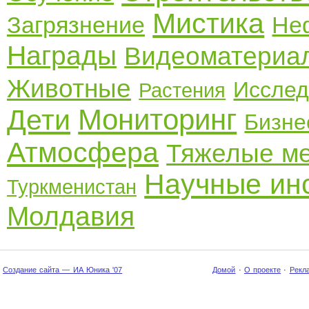
Мистика
Загрязнение
Не
Награды
Видеоматериа
Животные
Исслед
Растения
Мониторинг
Дети
Бизне
Атмосфера
Тяжелые м
Научные ин
Туркменистан
Молдавия
Создание сайта — ИА Юника '07
Домой
·
О проекте
·
Рекл