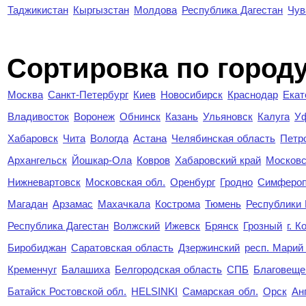
Таджикистан
Кыргызстан
Молдова
Республика Дагестан
Чув
Cортировка по город
Москва
Санкт-Петербург
Киев
Новосибирск
Краснодар
Екат
Владивосток
Воронеж
Обнинск
Казань
Ульяновск
Калуга
У
Хабаровск
Чита
Вологда
Астана
Челябинская область
Петр
Архангельск
Йошкар-Ола
Ковров
Хабаровский край
Московс
Нижневартовск
Московская обл.
Оренбург
Гродно
Симферо
Магадан
Арзамас
Махачкала
Кострома
Тюмень
Республики
Республика Дагестан
Волжский
Ижевск
Брянск
Грозный
г. 
Биробиджан
Саратовская область
Дзержинский
респ. Марий
Кременчуг
Балашиха
Белгородская область
СПБ
Благовеще
Батайск Ростовской обл.
HELSINKI
Самарская обл.
Орск
Ан