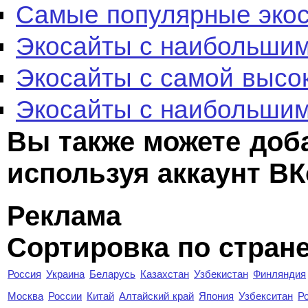
Самые популярные эко
Экосайты с наибольшим
Экосайты с самой высо
Экосайты с наибольшим
Вы также можете доб
используя аккаунт ВК
Реклама
Сортировка по стран
Россия
Украина
Беларусь
Казахстан
Узбекистан
Финляндия
Москва
России
Китай
Алтайский край
Япония
Узбекситан
Р