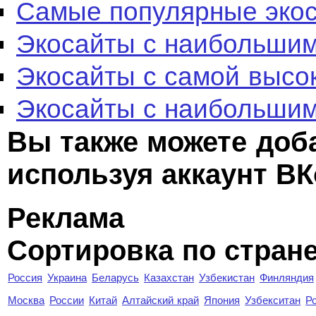
Самые популярные эко
Экосайты с наибольшим
Экосайты с самой высо
Экосайты с наибольшим
Вы также можете доб
используя аккаунт ВК
Реклама
Сортировка по стран
Россия
Украина
Беларусь
Казахстан
Узбекистан
Финляндия
Москва
России
Китай
Алтайский край
Япония
Узбекситан
Р