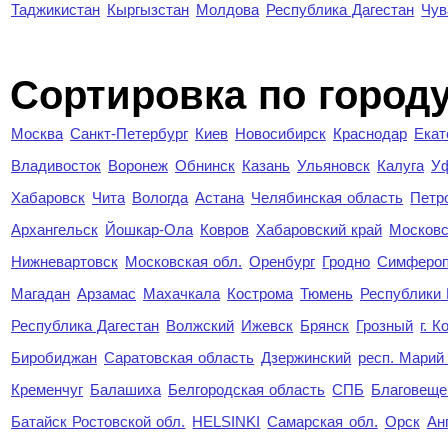
Таджикистан
Кыргызстан
Молдова
Республика Дагестан
Чув
Cортировка по город
Москва
Санкт-Петербург
Киев
Новосибирск
Краснодар
Екат
Владивосток
Воронеж
Обнинск
Казань
Ульяновск
Калуга
У
Хабаровск
Чита
Вологда
Астана
Челябинская область
Петр
Архангельск
Йошкар-Ола
Ковров
Хабаровский край
Московс
Нижневартовск
Московская обл.
Оренбург
Гродно
Симферо
Магадан
Арзамас
Махачкала
Кострома
Тюмень
Республики
Республика Дагестан
Волжский
Ижевск
Брянск
Грозный
г. 
Биробиджан
Саратовская область
Дзержинский
респ. Марий
Кременчуг
Балашиха
Белгородская область
СПБ
Благовеще
Батайск Ростовской обл.
HELSINKI
Самарская обл.
Орск
Ан