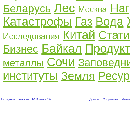
Лес
На
Беларусь
Москва
Катастрофы
Вода
Газ
Китай
Стати
Исследования
Байкал
Продук
Бизнес
Сочи
Заповедн
металлы
институты
Ресу
Земля
Создание сайта — ИА Юника '07
Домой
·
О проекте
·
Рекл