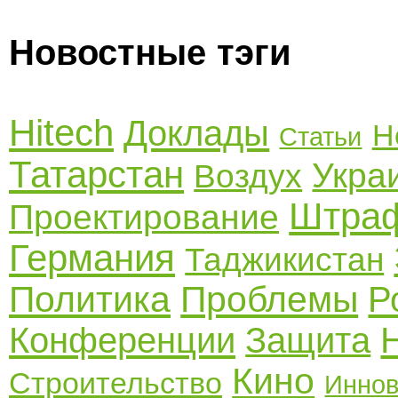
Новостные тэги
Hitech
Доклады
Н
Статьи
Татарстан
Укра
Воздух
Штра
Проектирование
Германия
Таджикистан
Политика
Проблемы
Р
Конференции
Защита
Кино
Строительство
Инно