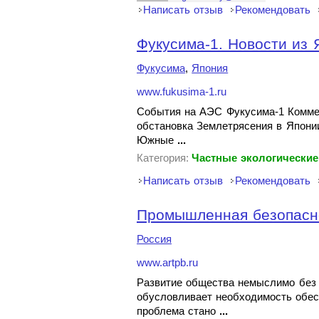
Написать отзыв
Рекомендовать
Фукусима-1. Новости из 
Фукусима
,
Япония
www.fukusima-1.ru
События на АЭС Фукусима-1 Коммен
обстановка Землетрясения в Япони
Южные
...
Категория:
Частные экологические
Написать отзыв
Рекомендовать
Промышленная безопасн
Россия
www.artpb.ru
Развитие общества немыслимо без т
обусловливает необходимость обес
проблема стано
...