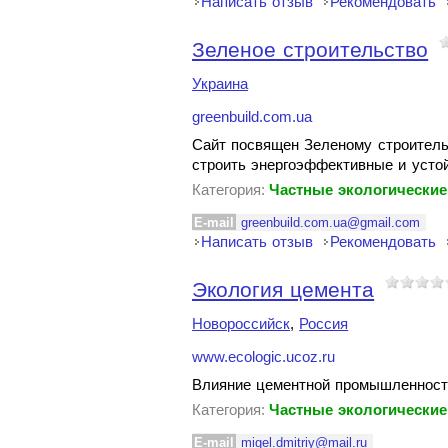
Написать отзыв
Рекомендовать
Зеленое строительство
Украина
greenbuild.com.ua
Сайт посвящен Зеленому строитель
строить энергоэффективные и усто
Категория:
Частные экологические
E-mail
greenbuild.com.ua@gmail.com
Написать отзыв
Рекомендовать
Экология цемента
Новороссийск
,
Россия
www.ecologic.ucoz.ru
Влияние цементной промышленност
Категория:
Частные экологические
E-mail
migel.dmitriy@mail.ru