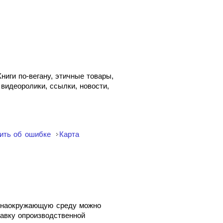
иги по-вегану, этичные товары,
 видеоролики, ссылки, новости,
ить об ошибке
Карта
ие наокружающую среду можно
правку опроизводственной