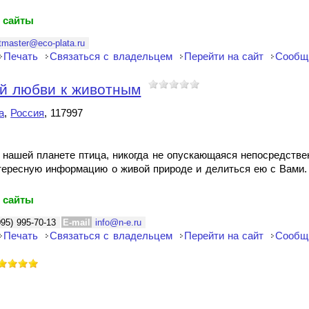
 сайты
tmaster@eco-plata.ru
Печать
Связаться с владельцем
Перейти на сайт
Сообщ
й любви к животным
а
,
Россия
, 117997
 нашей планете птица, никогда не опускающаяся непосредстве
тересную информацию о живой природе и делиться ею с Вами. 
 сайты
095) 995-70-13
E-mail
info@n-e.ru
Печать
Связаться с владельцем
Перейти на сайт
Сообщ