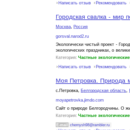
Написать отзыв
Рекомендовать
Городская свалка - мир 
Москва
,
Россия
gorsval.narod2.ru
Экологически чистый проект - Горо
экологических праздниках, о велик
Категория:
Частные экологические
Написать отзыв
Рекомендовать
Моя Петровка. Природа 
с.Петровка,
Белгородская область
,
moyapetrovka.jimdo.com
Сайт о природе Белгородчины. О ж
Категория:
Частные экологические
E-mail
chernysh98@rambler.ru