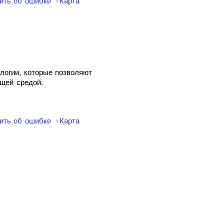
ить об ошибке
Карта
логии, которые позволяют
щей средой.
ить об ошибке
Карта