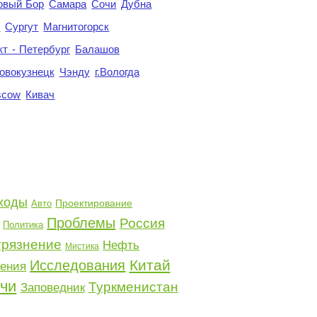
овый Бор
Самара
Сочи
Дубна
я
Сургут
Магнитогорск
кт - Петербург
Балашов
овокузнецк
Чэнду
г.Вологда
scow
Кивач
ходы
Проектирование
Авто
Проблемы
Россия
Политика
грязнение
Нефть
Мистика
Китай
Исследования
тения
чи
Туркменистан
Заповедник