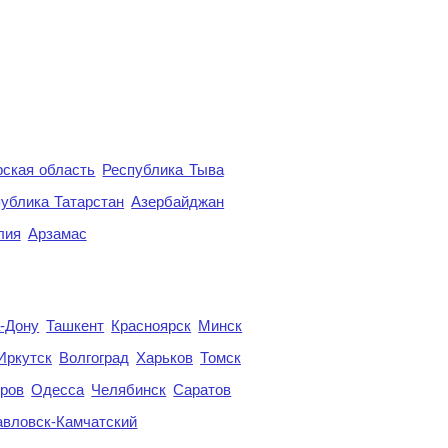
ская область
Республика Тыва
ублика Татарстан
Азербайджан
лия
Арзамас
а-Дону
Ташкент
Красноярск
Минск
Иркутск
Волгоград
Харьков
Томск
ров
Одесса
Челябинск
Саратов
авловск-Камчатский