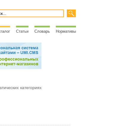
талог
Статьи
Словарь
Нормативы
атических категориях