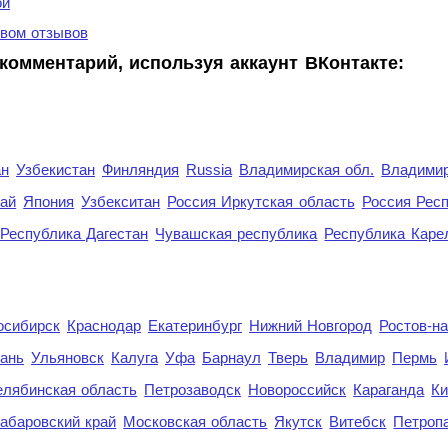
ой
вом отзывов
комментарий, используя аккаунт ВКонтакте:
ан
Узбекистан
Финляндия
Russia
Владимирская обл.
Владимир
рай
Япония
Узбекситан
Россия Иркутская область
Россия Респ
Республика Дагестан
Чувашская республика
Республика Каре
осибирск
Краснодар
Екатеринбург
Нижний Новгород
Ростов-н
ань
Ульяновск
Калуга
Уфа
Барнаул
Тверь
Владимир
Пермь
елябинская область
Петрозаводск
Новороссийск
Караганда
Ки
абаровский край
Московская область
Якутск
Витебск
Петроп