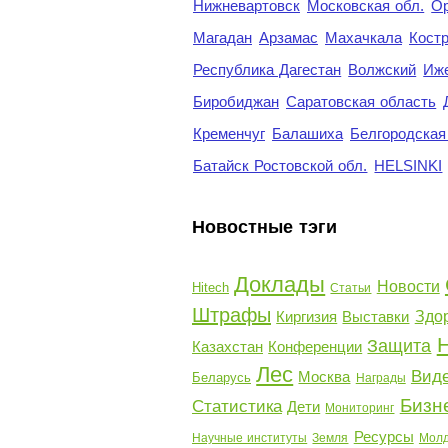
Нижневартовск
Московская обл.
Ор
Магадан
Арзамас
Махачкала
Кост
Республика Дагестан
Волжский
Иж
Биробиджан
Саратовская область
Кременчуг
Балашиха
Белгородская
Батайск Ростовской обл.
HELSINKI
Новостные тэги
Доклады
Новости
Hitech
Статьи
Штрафы
Киргизия
Выставки
Здо
Защита
Казахстан
Конференции
Лес
Вид
Москва
Беларусь
Награды
Бизн
Статистика
Дети
Мониторинг
Ресурсы
Научные институты
Земля
Молд