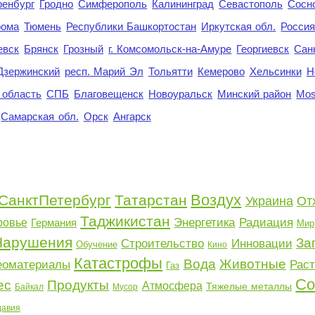
енбург
Гродно
Симферополь
Калининград
Севастополь
Сосн
рома
Тюмень
Республики Башкортостан
Иркутская обл.
Росси
евск
Брянск
Грозный
г. Комсомольск-на-Амуре
Георгиевск
Сан
Дзержинский
респ. Марий Эл
Тольятти
Кемерово
Хельсинки
Н
 область
СПБ
Благовещенск
Новоуральск
Минский район
Mo
Самарская обл.
Орск
Ангарск
Воздух
СанктПетербург
Татарстан
Украина
От
Таджикистан
Энергетика
Радиация
ровье
Германия
Мир
Нарушения
За
Строительство
Инновации
Обучение
Кино
Катастрофы
Вода
Животные
еоматериалы
Рас
Газ
Со
ес
Продукты
Атмосфера
Тяжелые металлы
Байкал
Мусор
авия