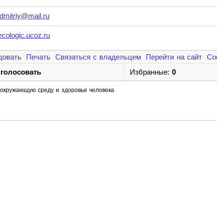
.dmitriy@mail.ru
cologic.ucoz.ru
довать
Печать
Связаться с владельцем
Перейти на сайт
Со
 голосовать
Избранные:
0
окружающую среду и здоровье человека