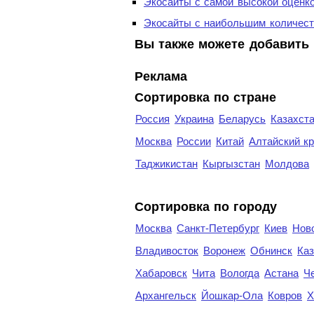
Экосайты с самой высокой оценк
Экосайты с наибольшим количест
Вы также можете добавить 
Реклама
Сортировка по стране
Россия
Украина
Беларусь
Казахст
Москва
России
Китай
Алтайский к
Таджикистан
Кыргызстан
Молдова
Cортировка по городу
Москва
Санкт-Петербург
Киев
Нов
Владивосток
Воронеж
Обнинск
Каз
Хабаровск
Чита
Вологда
Астана
Ч
Архангельск
Йошкар-Ола
Ковров
Х