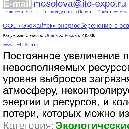
E-mail
mosolova@ite-expo.ru
Написать отзыв
Рекомендовать
Печать
Связаться с в
ООО «ЭкоХайтек» энергосбережение в ос
Калужская область,
Обнинск
,
Россия
, 249030
www.ecohi-tech.ru
Постоянное увеличение 
невосполняемых ресурсо
уровня выбросов загряз
атмосферу, неконтролир
энергии и ресурсов, и ко
потери, которых можно из
Категория:
Экологически