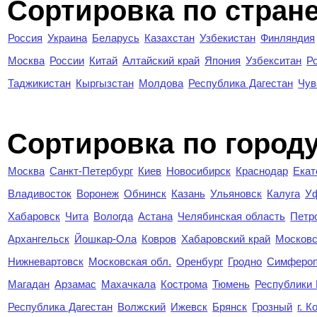
Сортировка по стран
Россия
Украина
Беларусь
Казахстан
Узбекистан
Финляндия
Москва
России
Китай
Алтайский край
Япония
Узбекситан
Р
Таджикистан
Кыргызстан
Молдова
Республика Дагестан
Чув
Cортировка по город
Москва
Санкт-Петербург
Киев
Новосибирск
Краснодар
Екат
Владивосток
Воронеж
Обнинск
Казань
Ульяновск
Калуга
У
Хабаровск
Чита
Вологда
Астана
Челябинская область
Петр
Архангельск
Йошкар-Ола
Ковров
Хабаровский край
Московс
Нижневартовск
Московская обл.
Оренбург
Гродно
Симферо
Магадан
Арзамас
Махачкала
Кострома
Тюмень
Республики
Республика Дагестан
Волжский
Ижевск
Брянск
Грозный
г. 