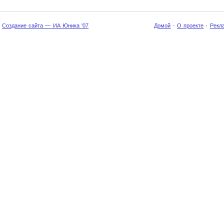
Создание сайта — ИА Юника '07
Домой
·
О проекте
·
Рекл