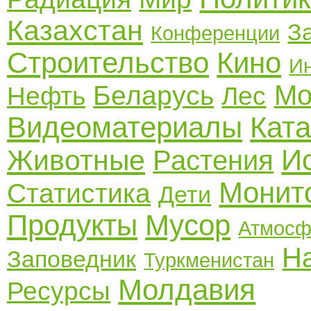
Казахстан
З
Конференции
Строительство
Кино
И
Мо
Беларусь
Нефть
Лес
Видеоматериалы
Кат
И
Животные
Растения
Монит
Статистика
Дети
Продукты
Мусор
Атмосф
Н
Заповедник
Туркменистан
Молдавия
Ресурсы