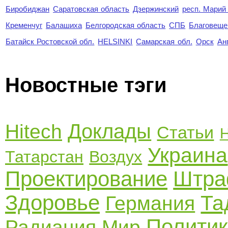
Биробиджан
Саратовская область
Дзержинский
респ. Марий
Кременчуг
Балашиха
Белгородская область
СПБ
Благовеще
Батайск Ростовской обл.
HELSINKI
Самарская обл.
Орск
Ан
Новостные тэги
Доклады
Hitech
Статьи
Н
Украина
Татарстан
Воздух
Проектирование
Штр
Здоровье
Та
Германия
Полити
Радиация
Мир