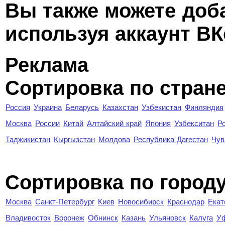
Вы также можете доб
используя аккаунт ВК
Реклама
Сортировка по стран
Россия
Украина
Беларусь
Казахстан
Узбекистан
Финляндия
Москва
России
Китай
Алтайский край
Япония
Узбекситан
Р
Таджикистан
Кыргызстан
Молдова
Республика Дагестан
Чув
Cортировка по город
Москва
Санкт-Петербург
Киев
Новосибирск
Краснодар
Екат
Владивосток
Воронеж
Обнинск
Казань
Ульяновск
Калуга
У