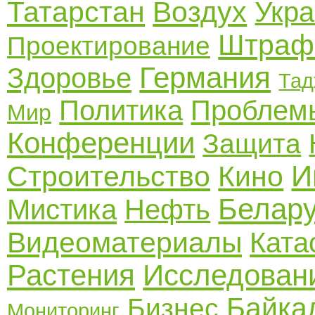
Татарстан
Воздух
Укр
Штра
Проектирование
Германия
Здоровье
Тад
Политика
Проблем
Мир
Конференции
Защита
И
Строительство
Кино
Белар
Мистика
Нефть
Видеоматериалы
Ката
Растения
Исследован
Байка
Бизнес
Мониторинг