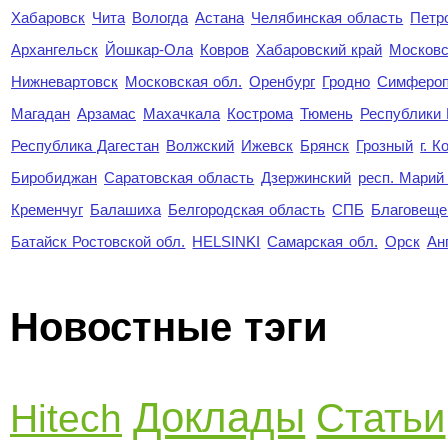
Хабаровск
Чита
Вологда
Астана
Челябинская область
Петр
Архангельск
Йошкар-Ола
Ковров
Хабаровский край
Московс
Нижневартовск
Московская обл.
Оренбург
Гродно
Симферо
Магадан
Арзамас
Махачкала
Кострома
Тюмень
Республики
Республика Дагестан
Волжский
Ижевск
Брянск
Грозный
г. 
Биробиджан
Саратовская область
Дзержинский
респ. Марий
Кременчуг
Балашиха
Белгородская область
СПБ
Благовеще
Батайск Ростовской обл.
HELSINKI
Самарская обл.
Орск
Ан
Новостные тэги
Доклады
Статьи
Hitech