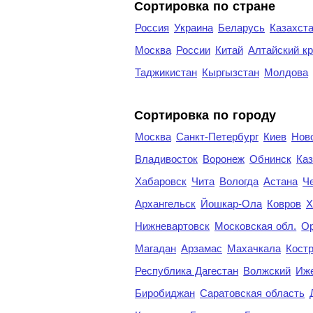
Сортировка по стране
Россия
Украина
Беларусь
Казахст
Москва
России
Китай
Алтайский к
Таджикистан
Кыргызстан
Молдова
Cортировка по городу
Москва
Санкт-Петербург
Киев
Нов
Владивосток
Воронеж
Обнинск
Каз
Хабаровск
Чита
Вологда
Астана
Ч
Архангельск
Йошкар-Ола
Ковров
Х
Нижневартовск
Московская обл.
Ор
Магадан
Арзамас
Махачкала
Кост
Республика Дагестан
Волжский
Иж
Биробиджан
Саратовская область