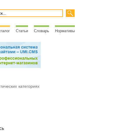
талог
Статьи
Словарь
Нормативы
атических категориях
сь