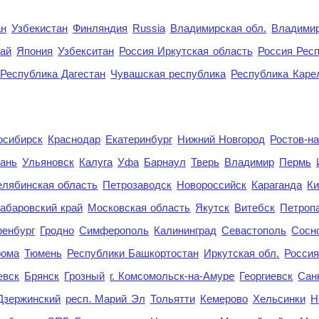
ан
Узбекистан
Финляндия
Russia
Владимирская обл.
Владимир
рай
Япония
Узбекситан
Россия Иркутская область
Россия Респ
Республика Дагестан
Чувашская республика
Республика Каре
осибирск
Краснодар
Екатеринбург
Нижний Новгород
Ростов-н
ань
Ульяновск
Калуга
Уфа
Барнаул
Тверь
Владимир
Пермь
елябинская область
Петрозаводск
Новороссийск
Караганда
Ки
абаровский край
Московская область
Якутск
Витебск
Петроп
енбург
Гродно
Симферополь
Калининград
Севастополь
Сосн
рома
Тюмень
Республики Башкортостан
Иркутская обл.
Росси
евск
Брянск
Грозный
г. Комсомольск-на-Амуре
Георгиевск
Сан
Дзержинский
респ. Марий Эл
Тольятти
Кемерово
Хельсинки
Н