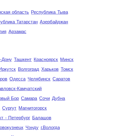
ская область
Республика Тыва
ублика Татарстан
Азербайджан
лия
Арзамас
а-Дону
Ташкент
Красноярск
Минск
Иркутск
Волгоград
Харьков
Томск
ров
Одесса
Челябинск
Саратов
авловск-Камчатский
овый Бор
Самара
Сочи
Дубна
я
Сургут
Магнитогорск
кт - Петербург
Балашов
овокузнецк
Чэнду
г.Вологда