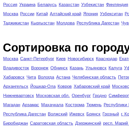
Россия
Украина
Беларусь
Казахстан
Узбекистан
Финляндия
Москва
России
Китай
Алтайский край
Япония
Узбекситан
Р
Таджикистан
Кыргызстан
Молдова
Республика Дагестан
Чув
Cортировка по город
Москва
Санкт-Петербург
Киев
Новосибирск
Краснодар
Екат
Владивосток
Воронеж
Обнинск
Казань
Ульяновск
Калуга
У
Хабаровск
Чита
Вологда
Астана
Челябинская область
Петр
Архангельск
Йошкар-Ола
Ковров
Хабаровский край
Московс
Нижневартовск
Московская обл.
Оренбург
Гродно
Симферо
Магадан
Арзамас
Махачкала
Кострома
Тюмень
Республики
Республика Дагестан
Волжский
Ижевск
Брянск
Грозный
г. 
Биробиджан
Саратовская область
Дзержинский
респ. Марий