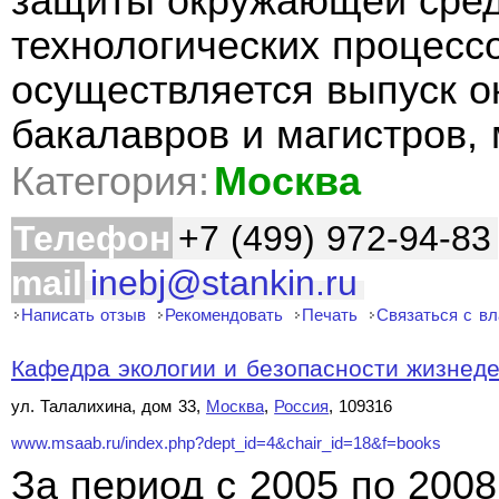
защиты окружающей сред
технологических процесс
осуществляется выпуск о
бакалавров и магистров, 
Категория:
Москва
Телефон
+7 (499) 972-94-83
mail
inebj@stankin.ru
Написать отзыв
Рекомендовать
Печать
Связаться с в
Кафедра экологии и безопасности жизнеде
ул. Талалихина, дом 33,
Москва
,
Россия
, 109316
www.msaab.ru/index.php?dept_id=4&chair_id=18&f=books
За период с 2005 по 2008