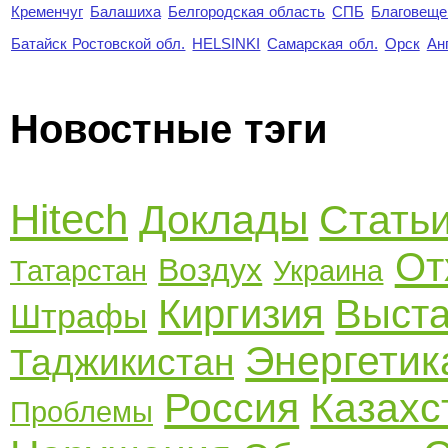
Кременчуг
Балашиха
Белгородская область
СПБ
Благовеще
Батайск Ростовской обл.
HELSINKI
Самарская обл.
Орск
Ан
Новостные тэги
Hitech
Доклады
Стать
От
Воздух
Татарстан
Украина
Киргизия
Выста
Штрафы
Энергетик
Таджикистан
Россия
Казахс
Проблемы