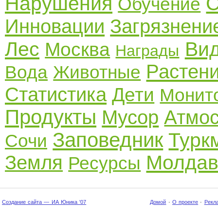
Нарушения
С
Обучение
Инновации
Загрязнени
Лес
Ви
Москва
Награды
Растен
Вода
Животные
Статистика
Дети
Монит
Продукты
Мусор
Атмо
Заповедник
Турк
Сочи
Молдав
Земля
Ресурсы
Создание сайта — ИА Юника '07
Домой
·
О проекте
·
Рекл