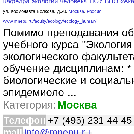
Кафедра экологии человека НОУ ВПО «А
ул. Космонавта Волкова, д.20,
Москва
,
Россия
www.mnepu.ru/faculty/ecology/ecology_human/
Помимо преподавания об
учебного курса "Экология
экологического факульте
обучение дисциплинам: *
биологические и социаль
эпидемиоло
...
Категория:
Москва
Телефон
+7 (495) 231-44-45
mail
info@mnepu.ru