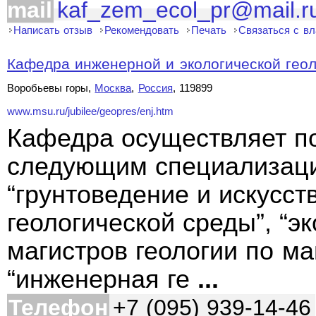
mail
kaf_zem_ecol_pr@mail.r
Написать отзыв
Рекомендовать
Печать
Связаться с в
Кафедра инженерной и экологической гео
Воробьевы горы,
Москва
,
Россия
, 119899
www.msu.ru/jubilee/geopres/enj.htm
Кафедра осуществляет по
следующим специализация
“грунтоведение и искусст
геологической среды”, “эк
магистров геологии по м
“инженерная ге
...
Телефон
+7 (095) 939-14-46