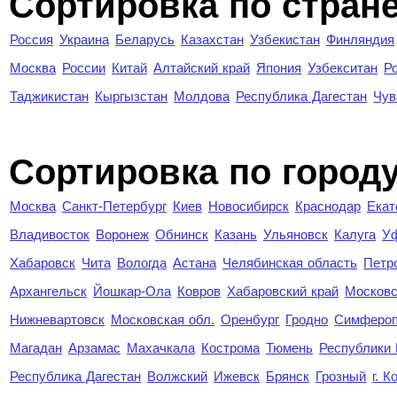
Сортировка по стран
Россия
Украина
Беларусь
Казахстан
Узбекистан
Финляндия
Москва
России
Китай
Алтайский край
Япония
Узбекситан
Р
Таджикистан
Кыргызстан
Молдова
Республика Дагестан
Чув
Cортировка по город
Москва
Санкт-Петербург
Киев
Новосибирск
Краснодар
Екат
Владивосток
Воронеж
Обнинск
Казань
Ульяновск
Калуга
У
Хабаровск
Чита
Вологда
Астана
Челябинская область
Петр
Архангельск
Йошкар-Ола
Ковров
Хабаровский край
Московс
Нижневартовск
Московская обл.
Оренбург
Гродно
Симферо
Магадан
Арзамас
Махачкала
Кострома
Тюмень
Республики
Республика Дагестан
Волжский
Ижевск
Брянск
Грозный
г. 