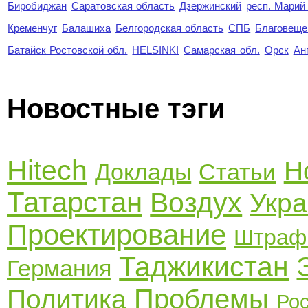
Биробиджан
Саратовская область
Дзержинский
респ. Марий
Кременчуг
Балашиха
Белгородская область
СПБ
Благовеще
Батайск Ростовской обл.
HELSINKI
Самарская обл.
Орск
Ан
Новостные тэги
Hitech
Н
Доклады
Статьи
Татарстан
Воздух
Укр
Проектирование
Штраф
Таджикистан
Германия
Проблемы
Политика
Ро