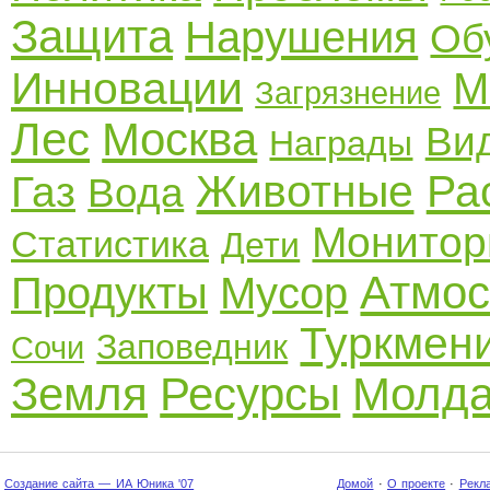
Защита
Нарушения
Об
Инновации
М
Загрязнение
Лес
Москва
Ви
Награды
Животные
Ра
Газ
Вода
Монитор
Статистика
Дети
Атмо
Продукты
Мусор
Туркмен
Заповедник
Сочи
Земля
Ресурсы
Молда
Создание сайта — ИА Юника '07
Домой
·
О проекте
·
Рекл