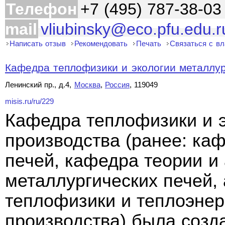
Телефон
+7 (495) 787-38-03
mail
vliubinsky@eco.pfu.edu.r
Написать отзыв
Рекомендовать
Печать
Связаться с в
Кафедра теплофизики и экологии металлург
Ленинский пр., д.4,
Москва
,
Россия
, 119049
misis.ru/ru/229
Кафедра теплофизики и э
производства (ранее: ка
печей, кафедра теории и
металлургических печей,
теплофизики и теплоэнер
производства) была созд