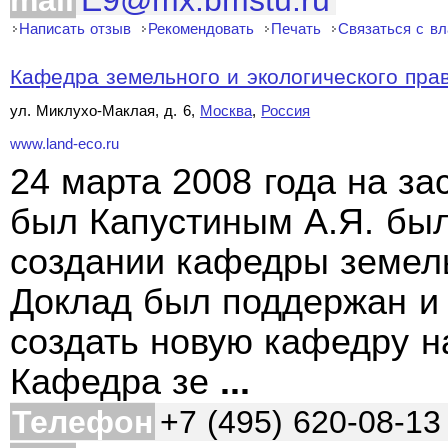
mail
E9@mx.bmstu.ru
Написать отзыв
Рекомендовать
Печать
Связаться с в
Кафедра земельного и экологического пра
ул. Миклухо-Маклая, д. 6,
Москва
,
Россия
www.land-eco.ru
24 марта 2008 года на з
был Капустиным А.Я. был
создании кафедры земель
Доклад был поддержан и
создать новую кафедру н
Кафедра зе
...
Телефон
+7 (495) 620-08-13