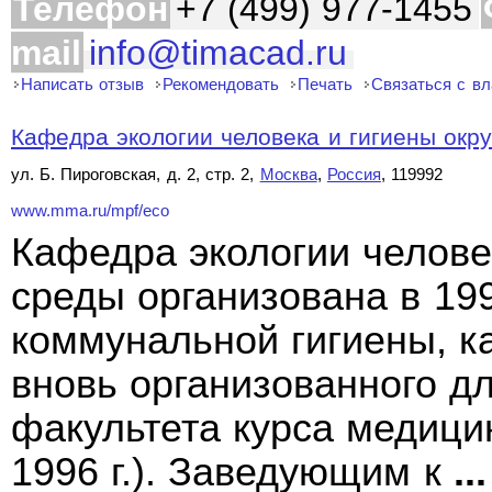
Телефон
+7 (499) 977-1455
mail
info@timacad.ru
Написать отзыв
Рекомендовать
Печать
Связаться с в
Кафедра экологии человека и гигиены окр
ул. Б. Пироговская, д. 2, стр. 2,
Москва
,
Россия
, 119992
www.mma.ru/mpf/eco
Кафедра экологии челов
среды организована в 199
коммунальной гигиены, к
вновь организованного д
факультета курса медицин
1996 г.). Заведующим к
...