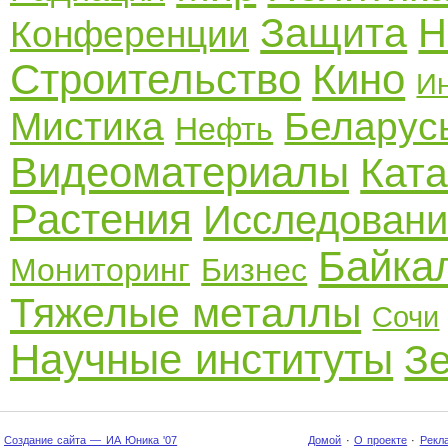
Защита
Н
Конференции
Строительство
Кино
И
Мистика
Беларус
Нефть
Видеоматериалы
Кат
Растения
Исследовани
Байка
Мониторинг
Бизнес
Тяжелые металлы
Сочи
Научные институты
З
Создание сайта — ИА Юника '07
Домой
·
О проекте
·
Рекл