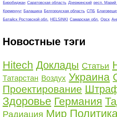
Биробиджан
Саратовская область
Дзержинский
респ. Марий
Кременчуг
Балашиха
Белгородская область
СПБ
Благовеще
Батайск Ростовской обл.
HELSINKI
Самарская обл.
Орск
Ан
Новостные тэги
Hitech
Доклады
Статьи
Украина
Татарстан
Воздух
Штра
Проектирование
Здоровье
Германия
Та
Политик
Мир
Радиация