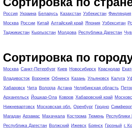
Сортировка по стран
Россия
Украина
Беларусь
Казахстан
Узбекистан
Финляндия
Москва
России
Китай
Алтайский край
Япония
Узбекситан
Р
Таджикистан
Кыргызстан
Молдова
Республика Дагестан
Чув
Cортировка по город
Москва
Санкт-Петербург
Киев
Новосибирск
Краснодар
Екат
Владивосток
Воронеж
Обнинск
Казань
Ульяновск
Калуга
У
Хабаровск
Чита
Вологда
Астана
Челябинская область
Петр
Архангельск
Йошкар-Ола
Ковров
Хабаровский край
Московс
Нижневартовск
Московская обл.
Оренбург
Гродно
Симферо
Магадан
Арзамас
Махачкала
Кострома
Тюмень
Республики
Республика Дагестан
Волжский
Ижевск
Брянск
Грозный
г. 