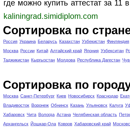
где можно купить аттестат за 11
kaliningrad.simidiplom.com
Сортировка по стран
Россия
Украина
Беларусь
Казахстан
Узбекистан
Финляндия
Москва
России
Китай
Алтайский край
Япония
Узбекситан
Р
Таджикистан
Кыргызстан
Молдова
Республика Дагестан
Чув
Cортировка по город
Москва
Санкт-Петербург
Киев
Новосибирск
Краснодар
Екат
Владивосток
Воронеж
Обнинск
Казань
Ульяновск
Калуга
У
Хабаровск
Чита
Вологда
Астана
Челябинская область
Петр
Архангельск
Йошкар-Ола
Ковров
Хабаровский край
Московс