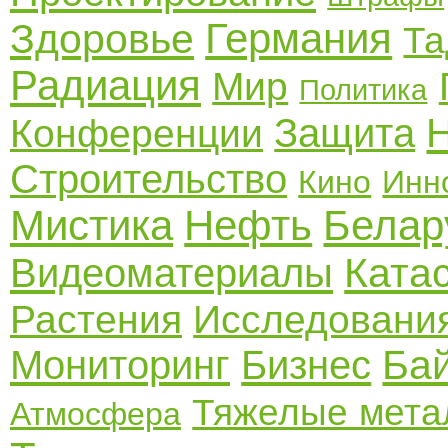
Германия
Здоровье
Та
Радиация
Мир
Политика
Защита
Конференции
Строительство
Кино
Инн
Мистика
Нефть
Белар
Ката
Видеоматериалы
Растения
Исследовани
Ба
Мониторинг
Бизнес
Тяжелые мет
Атмосфера