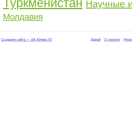
Туркменистан
Научные 
Молдавия
Создание сайта — ИА Юника '07
Домой
·
О проекте
·
Рекл