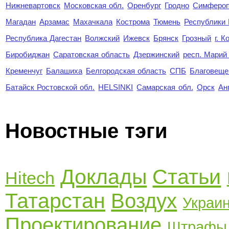
Нижневартовск
Московская обл.
Оренбург
Гродно
Симферо
Магадан
Арзамас
Махачкала
Кострома
Тюмень
Республики
Республика Дагестан
Волжский
Ижевск
Брянск
Грозный
г. 
Биробиджан
Саратовская область
Дзержинский
респ. Марий
Кременчуг
Балашиха
Белгородская область
СПБ
Благовеще
Батайск Ростовской обл.
HELSINKI
Самарская обл.
Орск
Ан
Новостные тэги
Доклады
Статьи
Hitech
Татарстан
Воздух
Украи
Проектирование
Штрафы