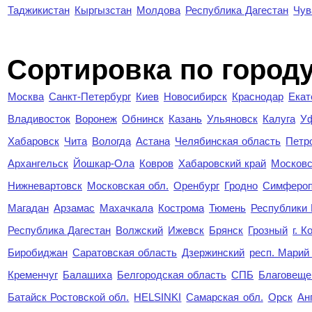
Таджикистан
Кыргызстан
Молдова
Республика Дагестан
Чув
Cортировка по город
Москва
Санкт-Петербург
Киев
Новосибирск
Краснодар
Екат
Владивосток
Воронеж
Обнинск
Казань
Ульяновск
Калуга
У
Хабаровск
Чита
Вологда
Астана
Челябинская область
Петр
Архангельск
Йошкар-Ола
Ковров
Хабаровский край
Московс
Нижневартовск
Московская обл.
Оренбург
Гродно
Симферо
Магадан
Арзамас
Махачкала
Кострома
Тюмень
Республики
Республика Дагестан
Волжский
Ижевск
Брянск
Грозный
г. 
Биробиджан
Саратовская область
Дзержинский
респ. Марий
Кременчуг
Балашиха
Белгородская область
СПБ
Благовеще
Батайск Ростовской обл.
HELSINKI
Самарская обл.
Орск
Ан