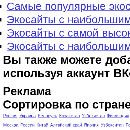
Самые популярные эко
Экосайты с наибольшим
Экосайты с самой высо
Экосайты с наибольшим
Вы также можете доб
используя аккаунт ВК
Реклама
Сортировка по стран
Россия
Украина
Беларусь
Казахстан
Узбекистан
Финляндия
Москва
России
Китай
Алтайский край
Япония
Узбекситан
Р