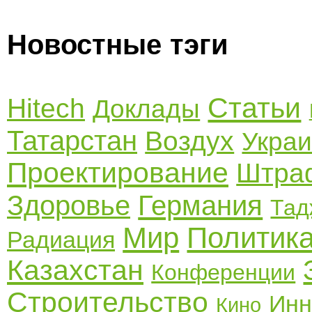
Новостные тэги
Статьи
Hitech
Доклады
Татарстан
Воздух
Укра
Проектирование
Штра
Здоровье
Германия
Тад
Мир
Политик
Радиация
Казахстан
Конференции
Строительство
Инн
Кино