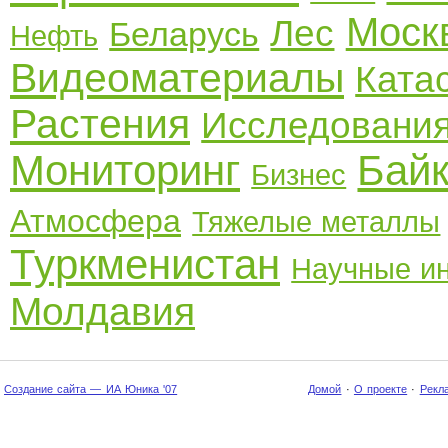
Моск
Лес
Беларусь
Нефть
Видеоматериалы
Ката
Растения
Исследовани
Мониторинг
Бай
Бизнес
Атмосфера
Тяжелые металлы
Туркменистан
Научные и
Молдавия
Создание сайта — ИА Юника '07
Домой
·
О проекте
·
Рекл