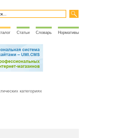
талог
Статьи
Словарь
Нормативы
атических категориях