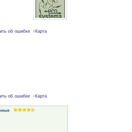
ить об ошибке
Карта
ить об ошибке
Карта
нные