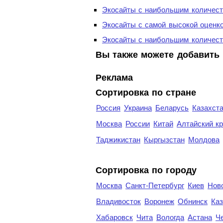
Экосайты с наибольшим количест
Экосайты с самой высокой оценк
Экосайты с наибольшим количест
Вы также можете добавить 
Реклама
Сортировка по стране
Россия
Украина
Беларусь
Казахст
Москва
России
Китай
Алтайский к
Таджикистан
Кыргызстан
Молдова
Cортировка по городу
Москва
Санкт-Петербург
Киев
Нов
Владивосток
Воронеж
Обнинск
Каз
Хабаровск
Чита
Вологда
Астана
Ч