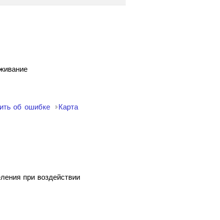
уживание
ить об ошибке
Карта
еления при воздействии