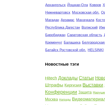
Архангельск
Йошкар-Ола
Ковров
Х
Нижневартовск
Московская обл.
Ор
Магадан
Арзамас
Махачкала
Кост
Республика Дагестан
Волжский
Иж
Биробиджан
Саратовская область
Кременчуг
Балашиха
Белгородская
Батайск Ростовской обл.
HELSINKI
Новостные тэги
Доклады
Статьи
Нов
Hitech
Выставки
Штрафы
Киргизия
Конференции
Защита
Наруше
Видеоматериа
Москва
Награды