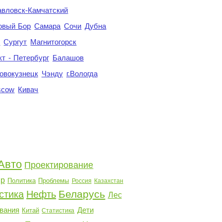
авловск-Камчатский
овый Бор
Самара
Сочи
Дубна
я
Сургут
Магнитогорск
кт - Петербург
Балашов
овокузнецк
Чэнду
г.Вологда
scow
Кивач
Авто
Проектирование
р
Политика
Проблемы
Россия
Казахстан
Беларусь
стика
Нефть
Лес
вания
Дети
Китай
Статистика