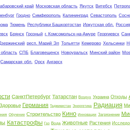
абаровский край
Московская область
Якутск
Витебск
Петроп
енбург
Гродно
Симферополь
Калининград
Севастополь
Сосн
рома
Тюмень
Республики Башкортостан
Иркутская обл.
Росси
евск
Брянск
Грозный
г. Комсомольск-на-Амуре
Георгиевск
Сан
Дзержинский
респ. Марий Эл
Тольятти
Кемерово
Хельсинки
Н
 область
СПБ
Благовещенск
Новоуральск
Минский район
Mo
Самарская обл.
Орск
Ангарск
ости
СанктПетербург
Татарстан
Украина
Отходы
Воздух
Радиация
Германия
Здоровье
Ми
Таджикистан
Энергетика
Кино
Ми
Строительство
ния
Загрязнение
Обучение
Инновации
Катастрофы
лы
Животные
Растения
Исследо
Вода
Газ