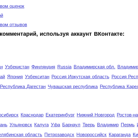
вом оценок
ой
вом отзывов
комментарий, используя аккаунт ВКонтакте:
ан
Узбекистан
Финляндия
Russia
Владимирская обл.
Владимир
рай
Япония
Узбекситан
Россия Иркутская область
Россия Респ
Республика Дагестан
Чувашская республика
Республика Каре
осибирск
Краснодар
Екатеринбург
Нижний Новгород
Ростов-н
ань
Ульяновск
Калуга
Уфа
Барнаул
Тверь
Владимир
Пермь
елябинская область
Петрозаводск
Новороссийск
Караганда
Ки