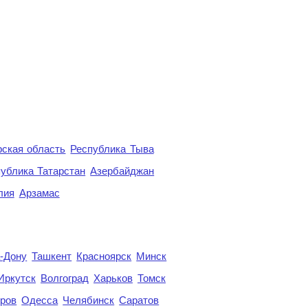
ская область
Республика Тыва
ублика Татарстан
Азербайджан
лия
Арзамас
а-Дону
Ташкент
Красноярск
Минск
Иркутск
Волгоград
Харьков
Томск
ров
Одесса
Челябинск
Саратов