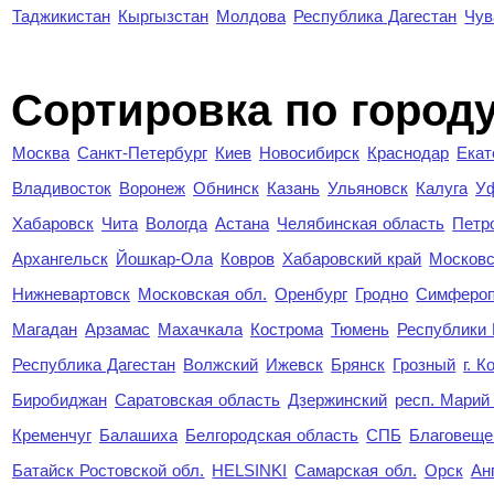
Таджикистан
Кыргызстан
Молдова
Республика Дагестан
Чув
Cортировка по город
Москва
Санкт-Петербург
Киев
Новосибирск
Краснодар
Екат
Владивосток
Воронеж
Обнинск
Казань
Ульяновск
Калуга
У
Хабаровск
Чита
Вологда
Астана
Челябинская область
Петр
Архангельск
Йошкар-Ола
Ковров
Хабаровский край
Московс
Нижневартовск
Московская обл.
Оренбург
Гродно
Симферо
Магадан
Арзамас
Махачкала
Кострома
Тюмень
Республики
Республика Дагестан
Волжский
Ижевск
Брянск
Грозный
г. 
Биробиджан
Саратовская область
Дзержинский
респ. Марий
Кременчуг
Балашиха
Белгородская область
СПБ
Благовеще
Батайск Ростовской обл.
HELSINKI
Самарская обл.
Орск
Ан