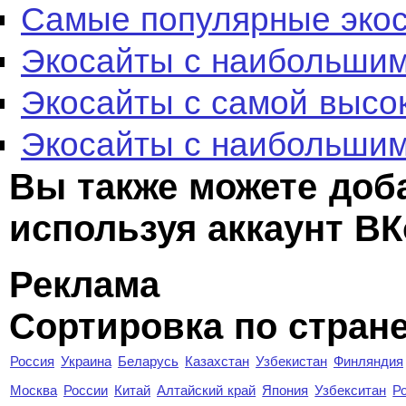
Самые популярные эко
Экосайты с наибольшим
Экосайты с самой высо
Экосайты с наибольшим
Вы также можете доб
используя аккаунт ВК
Реклама
Сортировка по стран
Россия
Украина
Беларусь
Казахстан
Узбекистан
Финляндия
Москва
России
Китай
Алтайский край
Япония
Узбекситан
Р