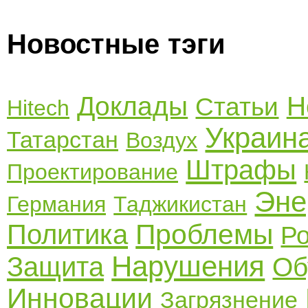
Новостные тэги
Доклады
Н
Статьи
Hitech
Украин
Татарстан
Воздух
Штрафы
Проектирование
Эне
Германия
Таджикистан
Проблемы
Политика
Р
Нарушения
Защита
Об
Инновации
Загрязнение