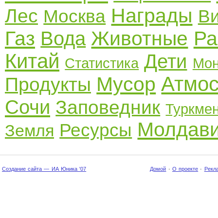
Награды
Лес
Москва
В
Газ
Животные
Ра
Вода
Китай
Дети
Статистика
Мон
Атмо
Мусор
Продукты
Сочи
Заповедник
Туркме
Молдав
Ресурсы
Земля
Создание сайта — ИА Юника '07
Домой
·
О проекте
·
Рекл