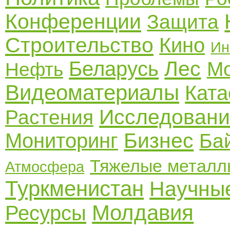
Конференции
Защита
Строительство
Кино
Ин
Лес
Беларусь
Мо
Нефть
Видеоматериалы
Кат
Исследовани
Растения
Бизнес
Мониторинг
Ба
Тяжелые металл
Атмосфера
Туркменистан
Научные
Молдавия
Ресурсы