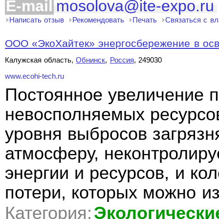
E-mail
mosolova@ite-expo.ru
Написать отзыв
Рекомендовать
Печать
Связаться с в
ООО «ЭкоХайтек» энергосбережение в ос
Калужская область,
Обнинск
,
Россия
, 249030
www.ecohi-tech.ru
Постоянное увеличение 
невосполняемых ресурсо
уровня выбросов загряз
атмосферу, неконтролир
энергии и ресурсов, и ко
потери, которых можно из
Категория:
Экологически