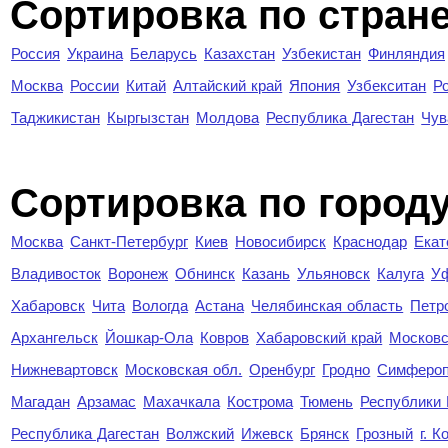
Сортировка по стран
Россия
Украина
Беларусь
Казахстан
Узбекистан
Финляндия
Москва
России
Китай
Алтайский край
Япония
Узбекситан
Р
Таджикистан
Кыргызстан
Молдова
Республика Дагестан
Чув
Cортировка по город
Москва
Санкт-Петербург
Киев
Новосибирск
Краснодар
Екат
Владивосток
Воронеж
Обнинск
Казань
Ульяновск
Калуга
У
Хабаровск
Чита
Вологда
Астана
Челябинская область
Петр
Архангельск
Йошкар-Ола
Ковров
Хабаровский край
Московс
Нижневартовск
Московская обл.
Оренбург
Гродно
Симферо
Магадан
Арзамас
Махачкала
Кострома
Тюмень
Республики
Республика Дагестан
Волжский
Ижевск
Брянск
Грозный
г. 