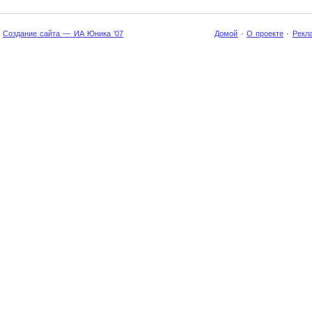
Создание сайта — ИА Юника '07
Домой
·
О проекте
·
Рекл