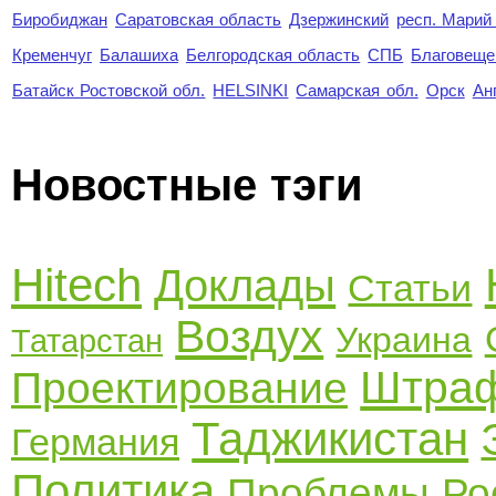
Биробиджан
Саратовская область
Дзержинский
респ. Марий
Кременчуг
Балашиха
Белгородская область
СПБ
Благовеще
Батайск Ростовской обл.
HELSINKI
Самарская обл.
Орск
Ан
Новостные тэги
Hitech
Доклады
Статьи
Воздух
Украина
Татарстан
Штра
Проектирование
Таджикистан
Германия
Политика
Проблемы
Ро