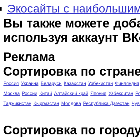
Экосайты с наибольшим
Вы также можете доб
используя аккаунт ВК
Реклама
Сортировка по стран
Россия
Украина
Беларусь
Казахстан
Узбекистан
Финляндия
Москва
России
Китай
Алтайский край
Япония
Узбекситан
Р
Таджикистан
Кыргызстан
Молдова
Республика Дагестан
Чув
Cортировка по город