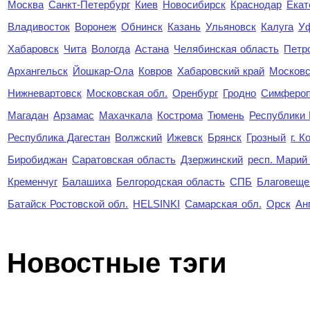
Москва
Санкт-Петербург
Киев
Новосибирск
Краснодар
Екат
Владивосток
Воронеж
Обнинск
Казань
Ульяновск
Калуга
У
Хабаровск
Чита
Вологда
Астана
Челябинская область
Петр
Архангельск
Йошкар-Ола
Ковров
Хабаровский край
Московс
Нижневартовск
Московская обл.
Оренбург
Гродно
Симферо
Магадан
Арзамас
Махачкала
Кострома
Тюмень
Республики
Республика Дагестан
Волжский
Ижевск
Брянск
Грозный
г. 
Биробиджан
Саратовская область
Дзержинский
респ. Марий
Кременчуг
Балашиха
Белгородская область
СПБ
Благовеще
Батайск Ростовской обл.
HELSINKI
Самарская обл.
Орск
Ан
Новостные тэги