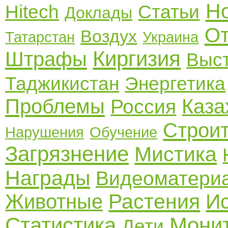
Н
Hitech
Статьи
Доклады
О
Воздух
Татарстан
Украина
Киргизия
Штрафы
Выс
Таджикистан
Энергетика
Проблемы
Каза
Россия
Строи
Нарушения
Обучение
Загрязнение
Мистика
Награды
Видеоматери
Растения
И
Животные
Статистика
Мони
Дети