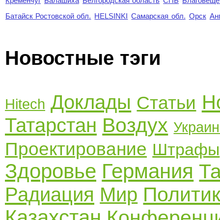
Кременчуг
Балашиха
Белгородская область
СПБ
Благовеще
Батайск Ростовской обл.
HELSINKI
Самарская обл.
Орск
Ан
Новостные тэги
Доклады
Н
Статьи
Hitech
Воздух
Татарстан
Украин
Проектирование
Штрафы
Здоровье
Германия
Т
Полити
Радиация
Мир
Казахстан
Конференц