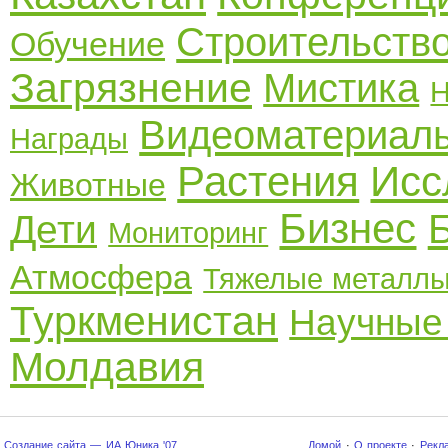
Строительств
Обучение
Загрязнение
Мистика
Видеоматериал
Награды
Растения
Исс
Животные
Бизнес
Дети
Мониторинг
Атмосфера
Тяжелые металл
Туркменистан
Научные
Молдавия
Создание сайта — ИА Юника '07
Домой
·
О проекте
·
Рекл