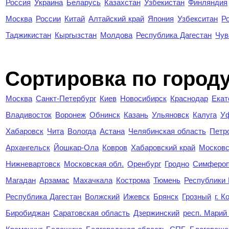
Россия
Украина
Беларусь
Казахстан
Узбекистан
Финляндия
Москва
России
Китай
Алтайский край
Япония
Узбекситан
Р
Таджикистан
Кыргызстан
Молдова
Республика Дагестан
Чув
Cортировка по город
Москва
Санкт-Петербург
Киев
Новосибирск
Краснодар
Екат
Владивосток
Воронеж
Обнинск
Казань
Ульяновск
Калуга
У
Хабаровск
Чита
Вологда
Астана
Челябинская область
Петр
Архангельск
Йошкар-Ола
Ковров
Хабаровский край
Московс
Нижневартовск
Московская обл.
Оренбург
Гродно
Симферо
Магадан
Арзамас
Махачкала
Кострома
Тюмень
Республики
Республика Дагестан
Волжский
Ижевск
Брянск
Грозный
г. 
Биробиджан
Саратовская область
Дзержинский
респ. Марий