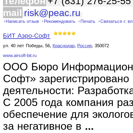
Телефон
+7 (831) 276-25-55
mail
risk@peac.ru
Написать отзыв
Рекомендовать
Печать
Связаться с в
БИТ Аэро-Софт
ул. 40 лет Победы, 56,
Краснодар
,
Россия
, 350072
www.airsoft-bit.ru
ООО Бюро Информационн
Софт» зарегистрировано 
деятельности: Разработк
С 2005 года компания ра
обеспечение для эколого
за негативное в
...