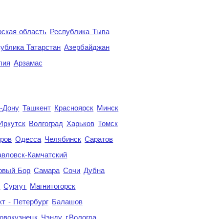
ская область
Республика Тыва
ублика Татарстан
Азербайджан
лия
Арзамас
а-Дону
Ташкент
Красноярск
Минск
Иркутск
Волгоград
Харьков
Томск
ров
Одесса
Челябинск
Саратов
авловск-Камчатский
овый Бор
Самара
Сочи
Дубна
я
Сургут
Магнитогорск
кт - Петербург
Балашов
овокузнецк
Чэнду
г.Вологда