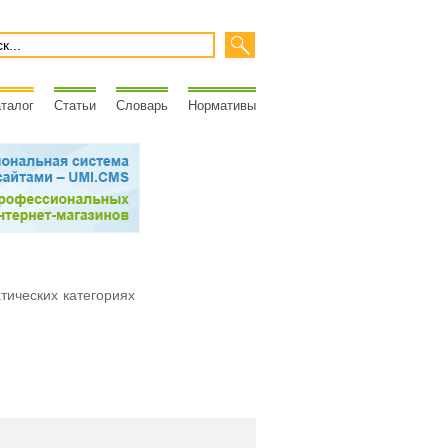
талог
Статьи
Словарь
Нормативы
атических категориях