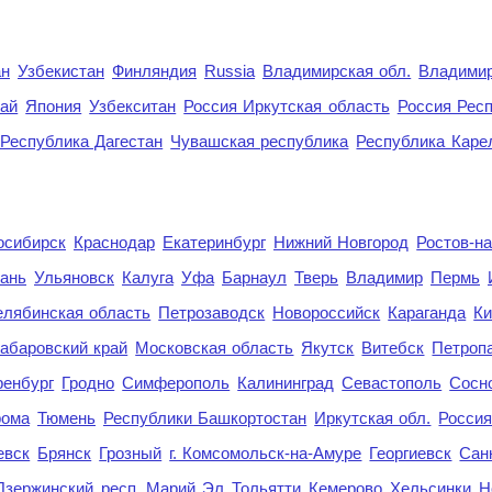
ан
Узбекистан
Финляндия
Russia
Владимирская обл.
Владимир
рай
Япония
Узбекситан
Россия Иркутская область
Россия Респ
Республика Дагестан
Чувашская республика
Республика Каре
осибирск
Краснодар
Екатеринбург
Нижний Новгород
Ростов-н
ань
Ульяновск
Калуга
Уфа
Барнаул
Тверь
Владимир
Пермь
елябинская область
Петрозаводск
Новороссийск
Караганда
Ки
абаровский край
Московская область
Якутск
Витебск
Петроп
енбург
Гродно
Симферополь
Калининград
Севастополь
Сосн
рома
Тюмень
Республики Башкортостан
Иркутская обл.
Росси
евск
Брянск
Грозный
г. Комсомольск-на-Амуре
Георгиевск
Сан
Дзержинский
респ. Марий Эл
Тольятти
Кемерово
Хельсинки
Н