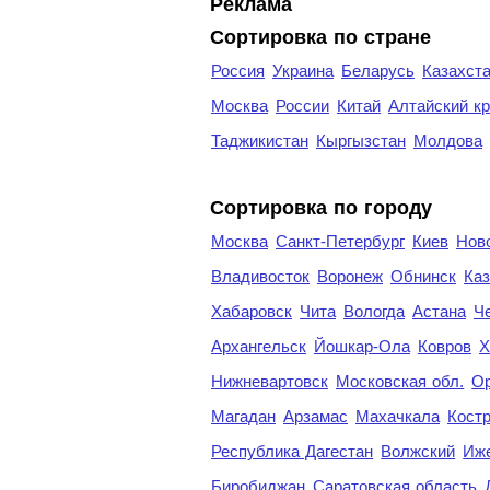
Реклама
Сортировка по стране
Россия
Украина
Беларусь
Казахст
Москва
России
Китай
Алтайский к
Таджикистан
Кыргызстан
Молдова
Cортировка по городу
Москва
Санкт-Петербург
Киев
Нов
Владивосток
Воронеж
Обнинск
Каз
Хабаровск
Чита
Вологда
Астана
Ч
Архангельск
Йошкар-Ола
Ковров
Х
Нижневартовск
Московская обл.
Ор
Магадан
Арзамас
Махачкала
Кост
Республика Дагестан
Волжский
Иж
Биробиджан
Саратовская область