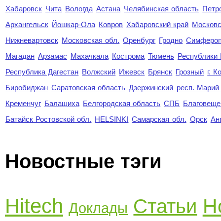
Хабаровск
Чита
Вологда
Астана
Челябинская область
Петр
Архангельск
Йошкар-Ола
Ковров
Хабаровский край
Московс
Нижневартовск
Московская обл.
Оренбург
Гродно
Симферо
Магадан
Арзамас
Махачкала
Кострома
Тюмень
Республики
Республика Дагестан
Волжский
Ижевск
Брянск
Грозный
г. 
Биробиджан
Саратовская область
Дзержинский
респ. Марий
Кременчуг
Балашиха
Белгородская область
СПБ
Благовеще
Батайск Ростовской обл.
HELSINKI
Самарская обл.
Орск
Ан
Новостные тэги
Hitech
Н
Статьи
Доклады