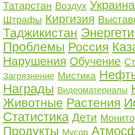
Украин
Татарстан
Воздух
Киргизия
Выстав
Штрафы
Энергети
Таджикистан
Проблемы
Каз
Россия
Нарушения
Обучение
Ст
Нефт
Мистика
Загрязнение
Награды
Видеоматериалы
Животные
Растения
И
Статистика
Дети
Монито
Атмос
Продукты
Мусор