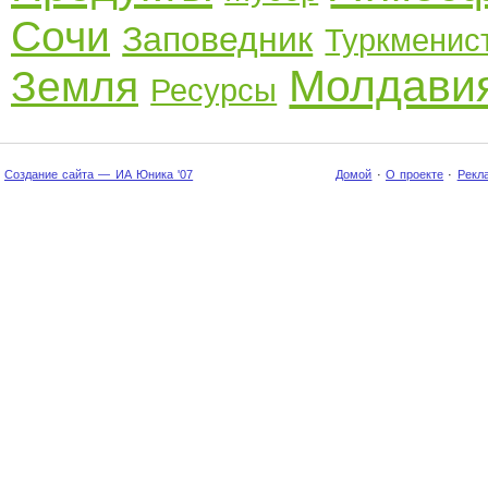
Сочи
Заповедник
Туркменис
Молдави
Земля
Ресурсы
Создание сайта — ИА Юника '07
Домой
·
О проекте
·
Рекл