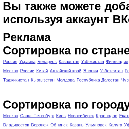
Вы также можете доб
используя аккаунт ВК
Реклама
Сортировка по стран
Россия
Украина
Беларусь
Казахстан
Узбекистан
Финляндия
Москва
России
Китай
Алтайский край
Япония
Узбекситан
Р
Таджикистан
Кыргызстан
Молдова
Республика Дагестан
Чув
Cортировка по город
Москва
Санкт-Петербург
Киев
Новосибирск
Краснодар
Екат
Владивосток
Воронеж
Обнинск
Казань
Ульяновск
Калуга
У