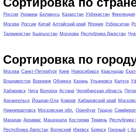
Сортировка по стран
Россия
Украина
Беларусь
Казахстан
Узбекистан
Финляндия
Москва
России
Китай
Алтайский край
Япония
Узбекситан
Р
Таджикистан
Кыргызстан
Молдова
Республика Дагестан
Чув
Cортировка по город
Москва
Санкт-Петербург
Киев
Новосибирск
Краснодар
Екат
Владивосток
Воронеж
Обнинск
Казань
Ульяновск
Калуга
У
Хабаровск
Чита
Вологда
Астана
Челябинская область
Петр
Архангельск
Йошкар-Ола
Ковров
Хабаровский край
Московс
Нижневартовск
Московская обл.
Оренбург
Гродно
Симферо
Магадан
Арзамас
Махачкала
Кострома
Тюмень
Республики
Республика Дагестан
Волжский
Ижевск
Брянск
Грозный
г. 