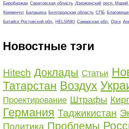
Биробиджан
Саратовская область
Дзержинский
респ. Марий
Кременчуг
Балашиха
Белгородская область
СПБ
Благовеще
Батайск Ростовской обл.
HELSINKI
Самарская обл.
Орск
Ан
Новостные тэги
Но
Доклады
Hitech
Статьи
Укра
Воздух
Татарстан
Штрафы
Кир
Проектирование
Германия
Таджикистан
Э
Росс
Проблемы
Политика