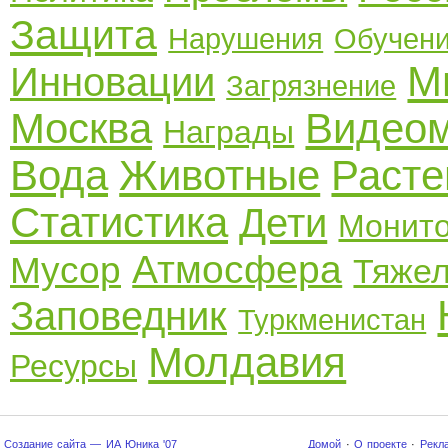
Защита
Нарушения
Обучен
М
Инновации
Загрязнение
Москва
Видео
Награды
Вода
Животные
Расте
Статистика
Дети
Монито
Атмосфера
Мусор
Тяже
Заповедник
Туркменистан
Молдавия
Ресурсы
Создание сайта — ИА Юника '07
Домой
·
О проекте
·
Рекл